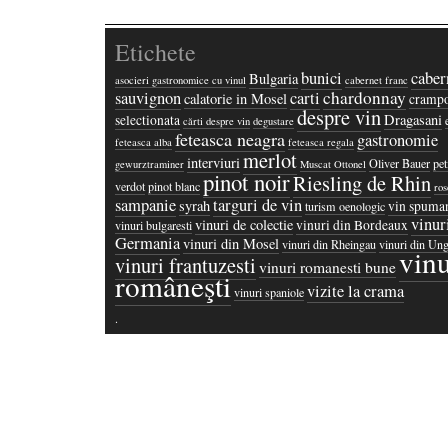
Etichete
bunici
caber
Bulgaria
asocieri gastronomice cu vinul
cabernet franc
chardonnay
sauvignon
carti
calatorie in Mosel
crampo
despre vin
Dragasani
selectionata
cărti despre vin
degustare
feteasca neagra
gastronomie
feteasca alba
feteasca regala
merlot
interviuri
Oliver Bauer
pet
gewurztraminer
Muscat Ottonel
pinot noir
Riesling de Rhin
verdot
pinot blanc
ros
sampanie
targuri de vin
syrah
vin spuma
turism oenologic
vinur
vinuri de colectie
vinuri din Bordeaux
vinuri bulgaresti
Germania
vinuri din Mosel
vinuri din Rheingau
vinuri din Ung
vinu
vinuri frantuzesti
vinuri romanesti bune
româneşti
vizite la crama
vinuri spaniole
·