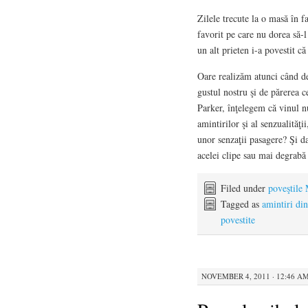
Zilele trecute la o masă în f
favorit pe care nu dorea să-l
un alt prieten i-a povestit că
Oare realizăm atunci când d
gustul nostru şi de părerea 
Parker, înţelegem că vinul nu
amintirilor şi al senzualităţi
unor senzaţii pasagere? Şi 
acelei clipe sau mai degrabă 
Filed under
poveştile
Tagged as
amintiri din
povestite
NOVEMBER 4, 2011 · 12:46 A