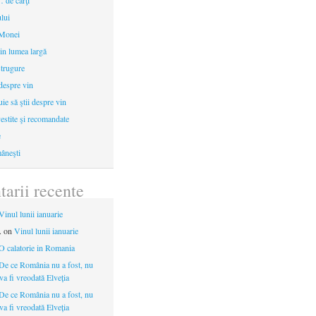
 de cărţi
ului
 Monei
in lumea largă
strugure
 despre vin
uie să ştii despre vin
estite şi recomandate
e
âneşti
arii recente
Vinul lunii ianuarie
.
on
Vinul lunii ianuarie
O calatorie in Romania
De ce România nu a fost, nu
 va fi vreodată Elveția
De ce România nu a fost, nu
 va fi vreodată Elveția