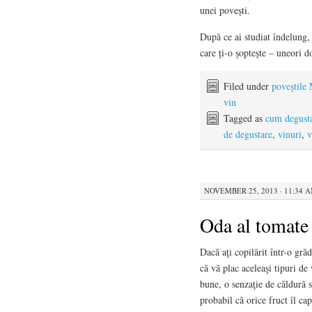
unei povești.
După ce ai studiat îndelung,
care ți-o șoptește – uneori 
Filed under
poveştile
vin
Tagged as
cum degust
de degustare
,
vinuri
,
v
NOVEMBER 25, 2013 · 11:34 
Oda al tomate
Dacă aţi copilărit într-o gră
că vă plac aceleaşi tipuri de
bune, o senzaţie de căldură so
probabil că orice fruct îl c