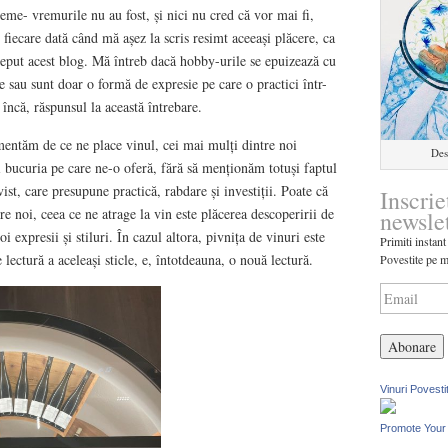
me- vremurile nu au fost, și nici nu cred că vor mai fi,
 fiecare dată când mă așez la scris resimt aceeași plăcere, ca
eput acest blog. Mă întreb dacă hobby-urile se epuizează cu
ne sau sunt doar o formă de expresie pe care o practici într-
ncă, răspunsul la această întrebare.
entăm de ce ne place vinul, cei mai mulți dintre noi
Des
i bucuria pe care ne-o oferă, fără să menționăm totuși faptul
ist, care presupune practică, rabdare și investiții. Poate că
Inscrie
re noi, ceea ce ne atrage la vin este plăcerea descoperirii de
newsle
i expresii și stiluri. În cazul altora, pivnița de vinuri este
Primiti instant
e lectură a aceleași sticle, e, întotdeauna, o nouă lectură.
Povestite pe m
Vinuri Povesti
Promote Your