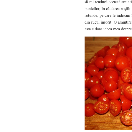
să-mi readucă această aminti
bunicilor, în căutarea roşii
rotunde, pe care le îndesam î
din sucul însorit. O amintir
asta e doar ideea mea despre