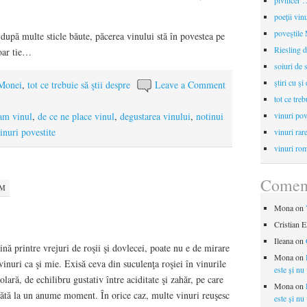
pivnicer …
poeții vin
poveştile
 după multe sticle băute, păcerea vinului stă în povestea pe
Riesling d
doar tie…
soiuri de 
ştiri cu şi
 Monei
,
tot ce trebuie să ştii despre
Leave a Comment
tot ce treb
am vinul
,
de ce ne place vinul
,
degustarea vinului
,
notinui
vinuri pov
inuri povestite
vinuri rar
vinuri rom
Coment
AM
Mona
on
Cristian E
Ileana
on
dină printre vrejuri de roşii şi dovlecei, poate nu e de mirare
Mona
on
 vinuri ca şi mie. Exisă ceva din suculenţa roşiei în vinurile
este și nu
lară, de echilibru gustativ între aciditate şi zahăr, pe care
Mona
on
apătă la un anume moment. În orice caz, multe vinuri reuşesc
este și nu