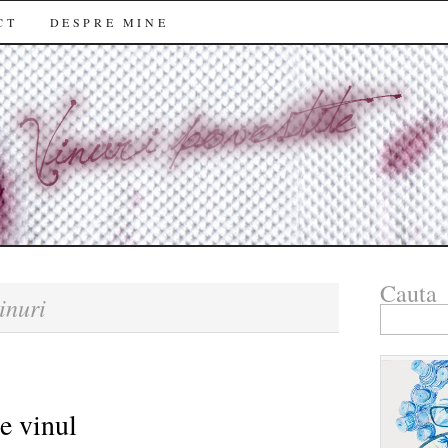
CT
DESPRE MINE
Cauta
inuri
Search
for:
e vinul