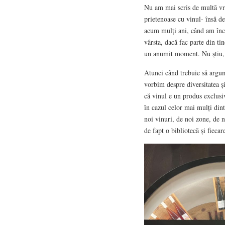
Nu am mai scris de multă vre
prietenoase cu vinul- însă de
acum mulți ani, când am înc
vârsta, dacă fac parte din ti
un anumit moment. Nu știu, î
Atunci când trebuie să argum
vorbim despre diversitatea ș
că vinul e un produs exclusiv
în cazul celor mai mulți dint
noi vinuri, de noi zone, de no
de fapt o bibliotecă și fiecar