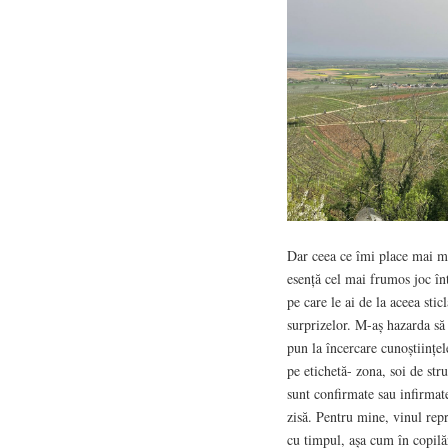
Dar ceea ce îmi place mai mul
esență cel mai frumos joc înt
pe care le ai de la aceea sti
surprizelor. M-aș hazarda să 
pun la încercare cunoștiințele
pe etichetă- zona, soi de str
sunt confirmate sau infirmate
zisă. Pentru mine, vinul repr
cu timpul, așa cum în copilăr