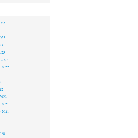
2025
5
2023
23
023
 2022
 2022
2
2
22
2022
 2021
r 2021
1
020