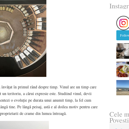
Instag
Follow
 învățat în primul rând despre timp. Vinul are un timp care
at un teritoriu, a cărui expresie este. Studiind vinul, devii
entezi o evoluție pe durata unui anumit timp, la fel cum
 lângă tine. Pe lângă peisaj, astă e al doilea motiv pentru care
Cele m
și proprietarii de crame din lumea întreagă.
Povesti