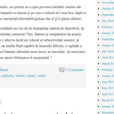
November
amilie, un prieten ne-a spus povestea întinării vinului său
October 
 împartă cu nimeni şi pe care a refuzat să-l mai bea, după ce
Septembe
 o cunoştinţă detestabilă gustase din el şi îi găsise defecte.
July 2019
February 
eschidem un vin cât de manipulaţi suntem de atmosferă, de
January 2
celorlalţi comeseni? Noi, băutori şi cumpărători de puncte
Septembe
 e altceva decât un vehicul al subiectivităţii noastre, al
August 2
i, un mediu fluid capabil de încarnări diferite, o oglindă a
July 2018
dacă bănuim câteodată acest lucru, ne bucurăm de unicitatea
ne sperie înfatişarea ei neaşteptată ?
April 201
March 20
 Monei
2 Comments
February 
 copilarie
,
bunici
,
vinuri
,
vinuri
August 2
June 201
May 201
April 201
March 20
M
January 2
December