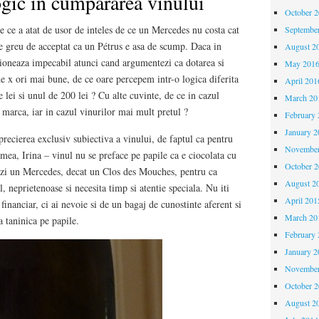
gic in cumpararea vinului
October 
 ce a atat de usor de inteles de ce un Mercedes nu costa cat
Septembe
e greu de acceptat ca un Pétrus e asa de scump. Daca in
August 2
tioneaza impecabil atunci cand argumentezi ca dotarea si
May 201
e x ori mai bune, de ce oare percepem intr-o logica diferita
April 201
 lei si unul de 200 lei ? Cu alte cuvinte, de ce in cazul
March 20
marca, iar in cazul vinurilor mai mult pretul ?
February 
January 2
precierea exclusiv subiectiva a vinului, de faptul ca pentru
November
mea, Irina – vinul nu se preface pe papile ca e ciocolata cu
October 
iezi un Mercedes, decat un Clos des Mouches, pentru ca
August 2
, neprietenoase si necesita timp si atentie speciala. Nu iti
April 201
inanciar, ci ai nevoie si de un bagaj de cunostinte aferent si
March 20
 taninica pe papile.
February 
January 2
November
October 
August 2