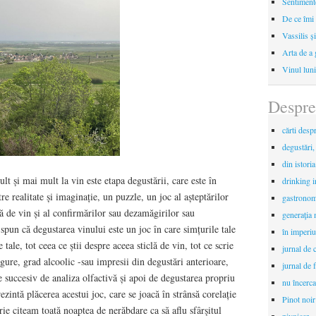
Sentimente
De ce îmi 
Vassilis ș
Arta de a 
Vinul luni
Despre
cărti desp
degustări,
din istori
t și mai mult la vin este etapa degustării, care este în
drinking 
re realitate și imaginație, un puzzle, un joc al așteptărilor
gastronomi
clă de vin și al confirmărilor sau dezamăgirilor sau
generaţia 
spun că degustarea vinului este un joc în care simțurile tale
în imperiu
 tale, tot ceea ce știi despre aceea sticlă de vin, tot ce scrie
jurnal de c
ugure, grad alcoolic -sau impresii din degustări anterioare,
jurnal de f
 succesiv de analiza olfactivă și apoi de degustarea propriu
nu încerca
ezintă plăcerea acestui joc, care se joacă în strânsă corelație
Pinot noir
ie citeam toată noaptea de nerăbdare ca să aflu sfârșitul