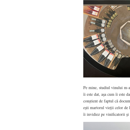
Pe mine, studiul vinului m-a
îi este dat, așa cum îi este d
conștient de faptul că docum
ești martorul vieții celor de
îi invidiez pe vinificatorii 