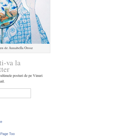
en de Annabella Orosz
ti-va la
tter
 ultimele posturi de pe Vinuri
ail.
te
 Page Too