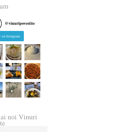
ram
@
vinuripovestite
 on Instagram
ai noi Vinuri
te