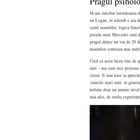
Pragul psiholo
M-am intrebat intotdeauna de
un Logan, in schimb e asa d
cazul masinilor, logica func
piesele unui Mercedes sunt d
pragul dintre un vin de 20 de
masinilor conteaza mai mult 
Cred ca acest lucru tine de a
unii – asa cum zice prietena 
cirese. E mai usor sa aprec
vinurile mari sunt, in general
trebuie doar un anume nivel f
mai ales, de multa experienta