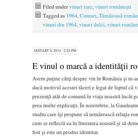
Filed under
vinuri rare
,
vinuri româneşti
Tagged as
1964
,
Cotnari
,
Tămâioasă român
vinuri din 1964
,
vinuri dulci
,
vinuri române
JANUARY 6, 2014 · 2:26 PM
E vinul o marcă a identităţii r
Avem puţine cărţi despre vin în România şi m-a
dacă motivul acestei tăceri e legat de faptul că v
prezenţă atât de comună în viaţa noastră încât p
prea multe explicaţii. În noiembrie, la Gaudeamu
studiu care îşi propune să urmărească relaţia ro
cum se reflectă ea în literatura noastră şi să dem
fost şi este un produs identitar.