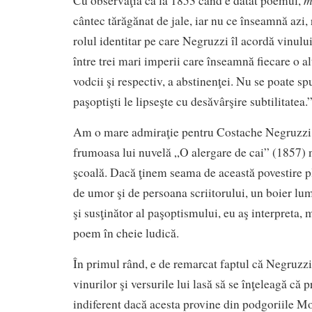
m
Cu observaţia că la 1853 când e datat poemul,
cântec tărăgănat de jale, iar nu ce înseamnă azi
rolul identitar pe care Negruzzi îl acordă vinulu
între trei mari imperii care înseamnă fiecare o alt
vodcii şi respectiv, a abstinenţei. Nu se poate spu
paşoptişti le lipseşte cu desăvârşire subtilitatea.
Am o mare admiraţie pentru Costach
e Negruzzi 
frumoasa lui nuvelă „O alergare de cai” (1857) n
şcoală. Dacă ţinem seama de această povestire pl
de umor şi de persoana scriitorului, un boier lum
şi susţinător al paşoptismului, eu aş interpreta, 
poem în cheie ludică.
În primul rând, e de remarcat faptul că Negruzzi
vinurilor şi versurile lui lasă să se înţeleagă că 
indiferent dacă acesta provine din podgoriile Mo