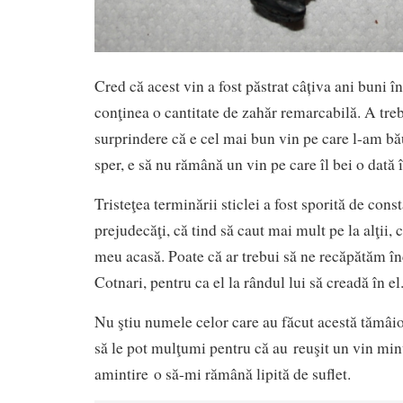
Cred că acest vin a fost păstrat câțiva ani buni în
conţinea o cantitate de zahăr remarcabilă. A tre
surprindere că e cel mai bun vin pe care l-am bău
sper, e să nu rămână un vin pe care îl bei o dată î
Tristeţea terminării sticlei a fost sporită de con
prejudecăţi, că tind să caut mai mult pe la alţii,
meu acasă. Poate că ar trebui să ne recăpătăm în
Cotnari, pentru ca el la rândul lui să creadă în el
Nu ştiu numele celor care au făcut acestă tămâio
să le pot mulţumi pentru că au reuşit un vin min
amintire o să-mi rămână lipită de suflet.