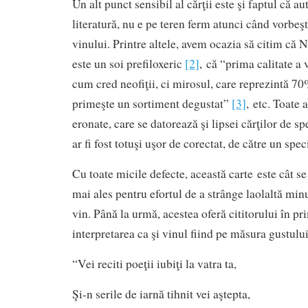
Un alt punct sensibil al cărţii este şi faptul că au
literatură, nu e pe teren ferm atunci când vorbe
vinului. Printre altele, avem ocazia să citim că
este un soi prefiloxeric
[2]
, că “prima calitate a 
cum cred neofiţii, ci mirosul, care reprezintă 70
primeşte un sortiment degustat”
[3]
, etc. Toate 
eronate, care se datorează şi lipsei cărţilor de spe
ar fi fost totuşi uşor de corectat, de către un spe
Cu toate micile defecte, această carte este cât se
mai ales pentru efortul de a strânge laolaltă min
vin. Până la urmă, acestea oferă cititorului în pr
interpretarea ca şi vinul fiind pe măsura gustulu
“Vei reciti poeţii iubiţi la vatra ta,
Şi-n serile de iarnă tihnit vei aştepta,