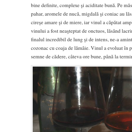
bine definite, complexe şi aciditate bună. Pe măs
pahar, aromele de nucă, migdală şi coniac au lăs
cireşe amare şi de miere, iar vinul a căpătat amp
vinului a fost neaşteptat de onctuos, lăsând lacri
finalul incredibil de lung şi de intens, ne-a amin
cozonac cu coaja de lămâie. Vinul a evoluat în p
semne de cădere, câteva ore bune, până la termin