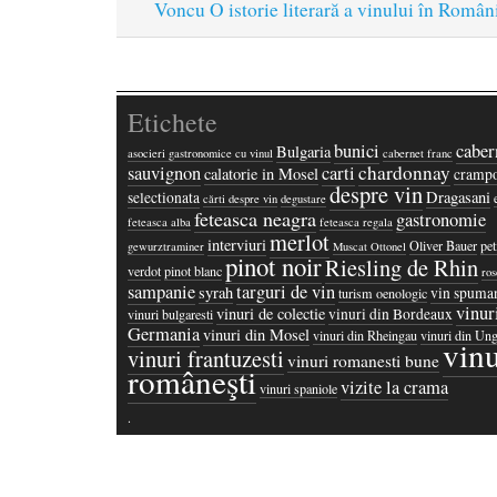
Voncu O istorie literară a vinului în Român
Etichete
bunici
caber
Bulgaria
asocieri gastronomice cu vinul
cabernet franc
chardonnay
sauvignon
carti
calatorie in Mosel
crampo
despre vin
Dragasani
selectionata
cărti despre vin
degustare
feteasca neagra
gastronomie
feteasca alba
feteasca regala
merlot
interviuri
Oliver Bauer
pet
gewurztraminer
Muscat Ottonel
pinot noir
Riesling de Rhin
verdot
pinot blanc
ros
sampanie
targuri de vin
syrah
vin spuma
turism oenologic
vinur
vinuri de colectie
vinuri din Bordeaux
vinuri bulgaresti
Germania
vinuri din Mosel
vinuri din Rheingau
vinuri din Ung
vinu
vinuri frantuzesti
vinuri romanesti bune
româneşti
vizite la crama
vinuri spaniole
·