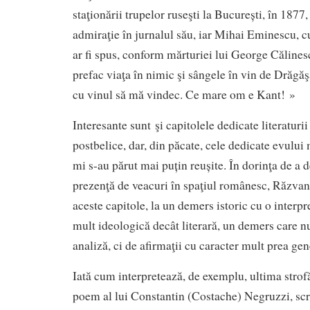
staţionării trupelor ruseşti la București, în 1877
admiraţie în jurnalul său, iar Mihai Eminescu, cu
ar fi spus, conform mărturiei lui George Căline
prefac viaţa în nimic şi sângele în vin de Drăg
cu vinul să mă vindec. Ce mare om e Kant! »
Interesante sunt şi capitolele dedicate literaturii
postbelice, dar, din păcate, cele dedicate evului 
mi s-au părut mai puțin reușite. În dorinţa de a 
prezenţă de veacuri în spaţiul românesc, Răzvan
aceste capitole, la un demers istoric cu o interpr
mult ideologică decât literară, un demers care nu
analiză, ci de afirmaţii cu caracter mult prea gen
Iată cum interpretează, de exemplu, ultima strof
poem al lui Constantin (Costache) Negruzzi, scris