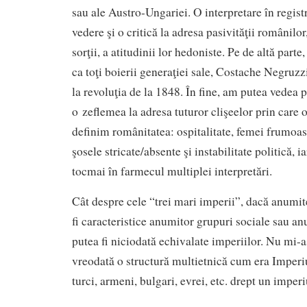
sau ale Austro-Ungariei. O interpretare în regist
vedere şi o critică la adresa pasivităţii românilor
sorţii, a atitudinii lor hedoniste. Pe de altă parte
ca toţi boierii generaţiei sale, Costache Negruzzi
la revoluţia de la 1848. În fine, am putea vedea 
o zeflemea la adresa tuturor clişeelor prin care
definim românitatea: ospitalitate, femei frumoas
şosele stricate/absente şi instabilitate politică, i
tocmai în farmecul multiplei interpretări.
Cât despre cele “trei mari imperii”, dacă anumite
fi caracteristice anumitor grupuri sociale sau anu
putea fi niciodată echivalate imperiilor. Nu mi-
vreodată o structură multietnică cum era Imperi
turci, armeni, bulgari, evrei, etc. drept un imperi