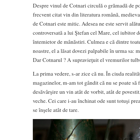
Despre vinul de Cotnari circulă o grămadă de po
frecvent citat vin din literatura română, mediev
de Cotnari este mitic. Adesea ne este servit alătu
controversată a lui Ştefan cel Mare, cel iubitor de
întemietor de mânăstiri. Culmea e că dintre toate 
noastre, el a lăsat dovezi palpabile în urma sa: m
Dar Cotnarul ? A supravieţuit el vremurilor tulb
La prima vedere, s-ar zice că nu. În ciuda realităţ
magazinelor, m-am tot gândit că nu se poate să f
desăvârşire un vin atât de vorbit, atât de povestit,
veche. Cei care i-au închinat ode sunt totuşi pre
se înşele atât de tare.