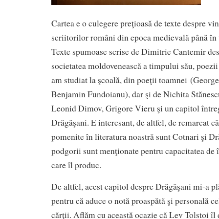
Cartea e o culegere preţioasă de texte despre vin
scriitorilor români din epoca medievală până în
Texte spumoase scrise de Dimitrie Cantemir desp
societatea moldovenească a timpului său, poezii 
am studiat la şcoală, din poeţii toamnei
(George 
Benjamin Fundoianu), dar şi de Nichita Stănesc
Leonid Dimov, Grigore Vieru şi un capitol între
Drăgăşani. E interesant, de altfel, de remarcat 
pomenite în literatura noastră sunt Cotnari şi D
podgorii sunt menţionate pentru capacitatea de î
care îl produc.
De altfel, acest capitol despre Drăgăşani mi-a pl
pentru că aduce o notă proaspătă şi personală ce
cărţii. Aflăm cu această ocazie că Lev Tolstoi îl