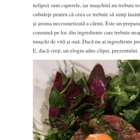
nelipsit sunt caperele, iar mușchiul nu trebuie toc
cubulețe pentru că ceea ce trebuie să simți înaint
și aroma necosmetizată a cărnii. Este un preparat
consumă pe loc din ingrediente care trebuie neap
mușchi de vită și ouă. Dacă nu ai ingrediente pro
E, dacă vreți, un elogiu adus clipei, prezentului.