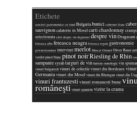
Etichete
bunici
caber
Bulgaria
asocieri gastronomice cu vinul
cabernet franc
chardonnay
sauvignon
carti
calatorie in Mosel
crampo
despre vin
Dragasani
selectionata
cărti despre vin
degustare
feteasca neagra
gastronomie
feteasca alba
feteasca regala
merlot
interviuri
Oliver Bauer
pet
gewurztraminer
Muscat Ottonel
pinot noir
Riesling de Rhin
verdot
pinot blanc
ros
sampanie
targuri de vin
syrah
vin spuma
turism oenologic
vinur
vinuri de colectie
vinuri din Bordeaux
vinuri bulgaresti
Germania
vinuri din Mosel
vinuri din Rheingau
vinuri din Ung
vinu
vinuri frantuzesti
vinuri romanesti bune
româneşti
vizite la crama
vinuri spaniole
·