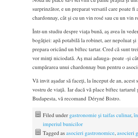
surprinzător, e un preparat versatil care poate fi 
chardonnay, cât și cu un vin rosé sau cu un vin r
Într-un studiu despre viața bună, aș avea în veder
bogăției: apă potabilă la robinet, aer nepoluat și 
prepara oricând un biftec tartar. Cred că sunt tre
vor minți niciodată. Aș mai adauga- poate -și câ
cumpărarea unui chardonnay bun pentru o asocier
Vă invit așadar să faceți, la început de an, acest
vostru de viață. Iar dacă vă place biftec tartarul 
Budapesta, vă recomand Déryné Bistro.
Filed under
gastronomie și taifas culinar
,
în
imperiul bunicilor
Tagged as
asocieri gastronomice
,
asocieri 