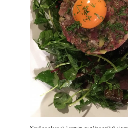
Nouă ne place să-l servim cu pâine prăjită și unt