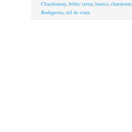
Chardonnay
,
biftec tartar
,
bunici
,
chardonn
Budqpesta
,
stil de viata