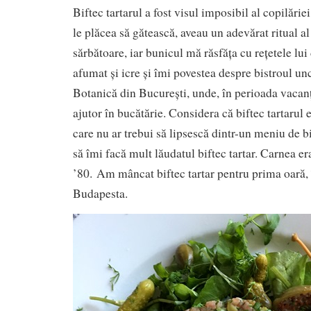
Biftec tartarul a fost visul imposibil al copilări
le plăcea să gătească, aveau un adevărat ritual a
sărbătoare, iar bunicul mă răsfăța cu rețetele lui
afumat și icre și îmi povestea despre bistroul un
Botanică din București, unde, în perioada vacanț
ajutor în bucătărie. Considera că biftec tartarul 
care nu ar trebui să lipsescă dintr-un meniu de b
să îmi facă mult lăudatul biftec tartar. Carnea er
’80. Am mâncat biftec tartar pentru prima oară, 
Budapesta.