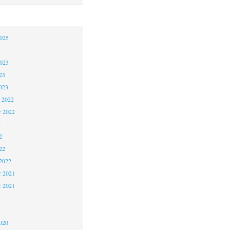
2025
5
2023
23
023
 2022
 2022
2
2
22
2022
 2021
r 2021
1
020