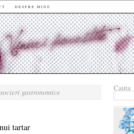
CT
DESPRE MINE
Cauta
socieri gastronomice
Search
for:
nui tartar