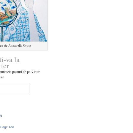
en de Annabella Orosz
ti-va la
tter
 ultimele posturi de pe Vinuri
ail.
te
 Page Too