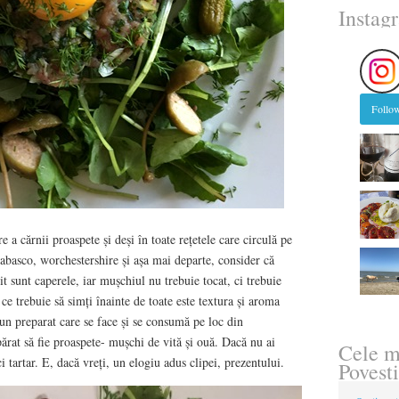
Instag
Follow
re a cărnii proaspete și deși în toate rețetele care circulă pe
tabasco, worchestershire și așa mai departe, consider că
it sunt caperele, iar mușchiul nu trebuie tocat, ci trebuie
 ce trebuie să simți înainte de toate este textura și aroma
 un preparat care se face și se consumă pe loc din
ărat să fie proaspete- mușchi de vită și ouă. Dacă nu ai
Cele m
i tartar. E, dacă vreți, un elogiu adus clipei, prezentului.
Povesti