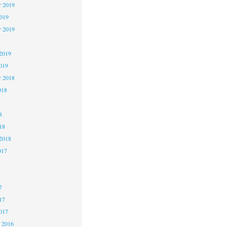
 2019
2019
r 2019
2019
019
r 2018
018
8
18
2018
017
7
7
7
17
017
 2016