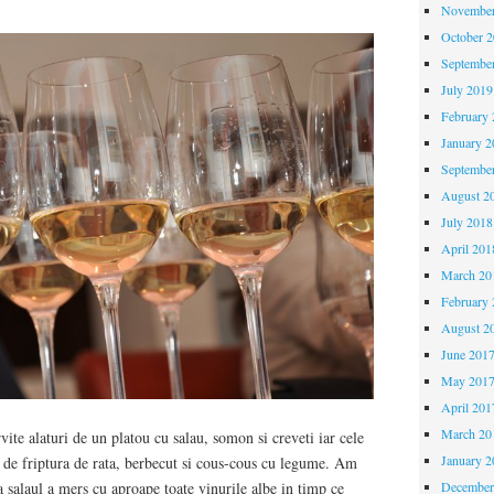
November
October 
Septembe
July 2019
February 
January 2
Septembe
August 2
July 2018
April 201
March 20
February 
August 2
June 201
May 201
April 201
March 20
rvite alaturi de un platou cu salau, somon si creveti iar cele
January 2
te de friptura de rata, berbecut si cous-cous cu legume. Am
December
a salaul a mers cu aproape toate vinurile albe in timp ce