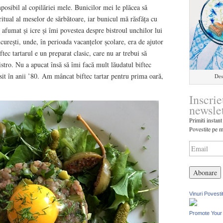
imposibil al copilăriei mele. Bunicilor mei le plăcea să
itual al meselor de sărbătoare, iar bunicul mă răsfăța cu
e afumat și icre și îmi povestea despre bistroul unchilor lui
urești, unde, în perioada vacanțelor școlare, era de ajutor
tec tartarul e un preparat clasic, care nu ar trebui să
stro. Nu a apucat însă să îmi facă mult lăudatul biftec
ăsit în anii ’80. Am mâncat biftec tartar pentru prima oară,
Des
Inscrie
newsle
Primiti instant
Povestite pe m
Vinuri Povesti
Promote Your