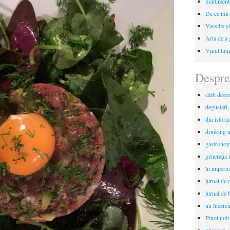
Sentimente
De ce îmi 
Vassilis ș
Arta de a 
Vinul luni
Despre
cărti desp
degustări,
din istori
drinking 
gastronomi
generaţia 
în imperiu
jurnal de c
jurnal de f
nu încerca
Pinot noir