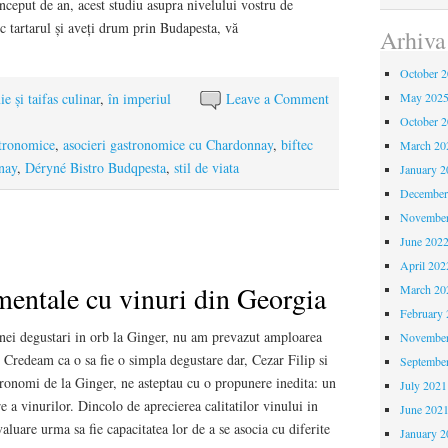
 început de an, acest studiu asupra nivelului vostru de
ec tartarul și aveți drum prin Budapesta, vă
Arhiva
October 
e și taifas culinar
,
în imperiul
Leave a Comment
May 202
October 
stronomice
,
asocieri gastronomice cu Chardonnay
,
biftec
March 20
nay
,
Déryné Bistro Budqpesta
,
stil de viata
January 2
December
November
June 202
April 202
mentale cu vinuri din Georgia
March 20
February 
nei degustari in orb la Ginger, nu am prevazut amploarea
November
. Credeam ca o sa fie o simpla degustare dar, Cezar Filip si
Septembe
ronomi de la Ginger, ne asteptau cu o propunere inedita: un
July 2021
e a vinurilor. Dincolo de aprecierea calitatilor vinului in
June 202
valuare urma sa fie capacitatea lor de a se asocia cu diferite
January 2