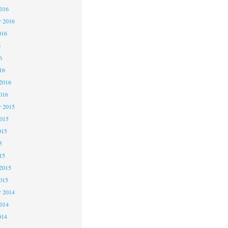
2016
r 2016
016
6
6
16
2016
016
 2015
2015
015
5
15
2015
015
 2014
2014
014