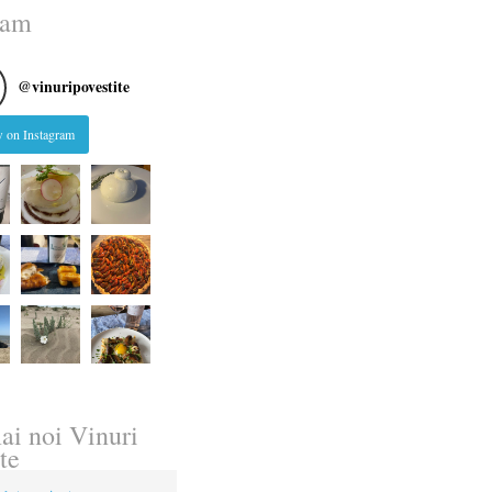
ram
@
vinuripovestite
 on Instagram
ai noi Vinuri
te