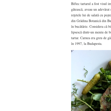
Biftec tartarul a fost visul 
gătească, aveau un adevărat r
rețetele lui de salată cu peșt
din Grădina Botanică din Buc
în bucătărie. Considera că bif
lipsescă dintr-un meniu de bi
tartar. Carnea era greu de g
în 1997, la Budapesta.