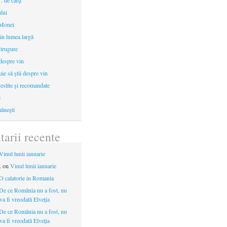
 de cărţi
ului
 Monei
in lumea largă
strugure
 despre vin
uie să ştii despre vin
estite şi recomandate
e
âneşti
arii recente
Vinul lunii ianuarie
.
on
Vinul lunii ianuarie
O calatorie in Romania
De ce România nu a fost, nu
 va fi vreodată Elveția
De ce România nu a fost, nu
 va fi vreodată Elveția