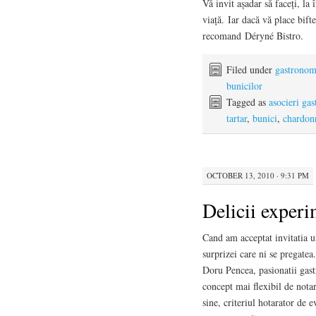
Vă invit așadar să faceți, la
viață. Iar dacă vă place bift
recomand Déryné Bistro.
Filed under
gastronomi
bunicilor
Tagged as
asocieri ga
tartar
,
bunici
,
chardon
OCTOBER 13, 2010 · 9:31 PM
Delicii experi
Cand am acceptat invitatia u
surprizei care ni se pregatea
Doru Pencea, pasionatii gast
concept mai flexibil de notar
sine, criteriul hotarator de e