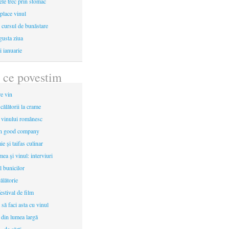
le trec prin stomac
place vinul
i cursul de bunăstare
gusta ziua
i ianuarie
 ce povestim
re vin
 călătorii la crame
a vinului românesc
in good company
e și taifas culinar
mea şi vinul: interviuri
l bunicilor
ălătorie
estival de film
 să faci asta cu vinul
 din lumea largă