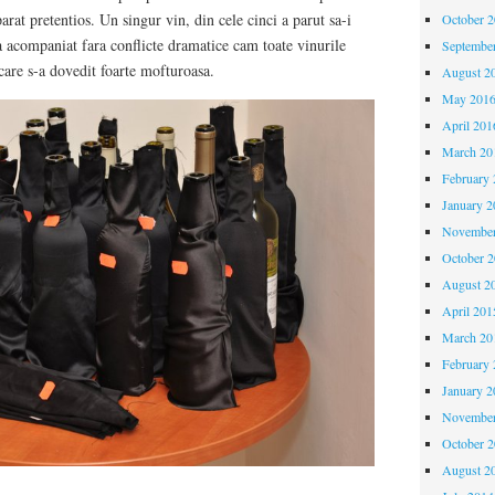
arat pretentios. Un singur vin, din cele cinci a parut sa-i
October 
a acompaniat fara conflicte dramatice cam toate vinurile
Septembe
 care s-a dovedit foarte mofturoasa.
August 2
May 201
April 201
March 20
February 
January 2
November
October 
August 2
April 201
March 20
February 
January 2
November
October 
August 2