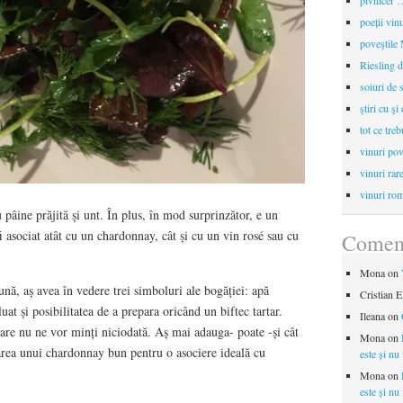
pivnicer …
poeții vin
poveştile
Riesling d
soiuri de 
ştiri cu şi
tot ce treb
vinuri pov
vinuri rar
vinuri rom
pâine prăjită și unt. În plus, în mod surprinzător, e un
fi asociat atât cu un chardonnay, cât și cu un vin rosé sau cu
Coment
Mona
on
ună, aș avea în vedere trei simboluri ale bogăției: apă
Cristian E
uat și posibilitatea de a prepara oricând un biftec tartar.
Ileana
on
care nu ne vor minți niciodată. Aș mai adauga- poate -și cât
Mona
on
rea unui chardonnay bun pentru o asociere ideală cu
este și nu
Mona
on
este și nu