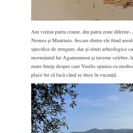
Am vizitat patru crame, din patru zone diferite- 
Nemea și Mantinia- fiecare dintre ele fiind areal
specifice de strugure, dar și situri arheologice 
mormântul lui Agamemnon și taverne celebre, î
mare finețe despre care Vasilis spunea cu modest
place lui să facă când se duce în vacanță.