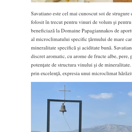
Savatiano este cel mai cunoscut soi de strugure 
folosit în trecut pentru vinuri de volum și pentru
beneficiază la Domaine Papagiannakos de aportul
al microclimatului specific țărmului de mare car
mineralitate specifică și aciditate bună. Savatia
discret aromatic, cu arome de fructe albe, pere, pi
potențate de structura vinului și de mineralitat
prin excelență, expresia unui microclimat hărăzit