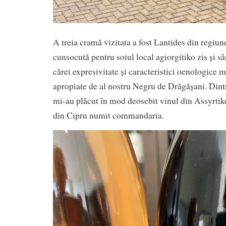
A treia cramă vizitata a fost Lantides din regi
cunsocută pentru soiul local agiorgitiko zis și sâ
cărei expresivitate și caracteristici oenologice m
apropiate de al nostru Negru de Drăgășani. Dint
mi-au plăcut în mod deosebit vinul din Assyrtiko
din Cipru numit commandaria.