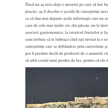
Dacă nu aș avea deja o meserie pe care să îmi fa
practic, aș fi deschis o școală de cunoștiințe nec
ca să dau mai departe acele informații care nu se
care de cele mai multe ori, din păcate, nu le înveț
asocieri gastronomice, la istoricul fructelor și l
cum trebuie să te îmbraci cînd ești invitat la o r
cunoștiințe care se dobândesc prin curiozitate și
pot fi predate decât de profesori de o anumită vâr
să aibă costul unui produs de lux, pentru că ele da