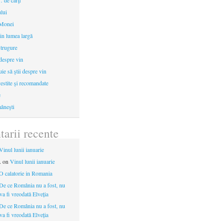
 de cărţi
ului
 Monei
in lumea largă
strugure
 despre vin
uie să ştii despre vin
estite şi recomandate
e
âneşti
arii recente
Vinul lunii ianuarie
.
on
Vinul lunii ianuarie
O calatorie in Romania
De ce România nu a fost, nu
 va fi vreodată Elveția
De ce România nu a fost, nu
 va fi vreodată Elveția