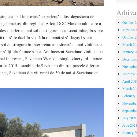
Arhiva
ate, cea mai interesantă experiență a fost degustarea de
October 
pagiannakos, din regiunea Atica, DOC Markopoulo, care a
May 202
u descoperierea unui soi de stugure necunsocut mine, în șapte
 rar să te duci în vizită la o cramă și să deguști șapte
October 
i soi de strugure în interpretarea pasionată a unui vinificator
March 20
ar să îți placă toate șapte. Am încercat Savatiano vinificat cu
January 2
mai interesant, Savatiano Vientzl – single vineryard – poate
December
ius 2015, asamblaj de Savatiano din trei parcele diferite –
November
unci, Savatiano din vii vechi de 50 de ani și Savatiano cu
June 202
April 202
March 20
February 
November
Septembe
July 2021
June 202
January 2