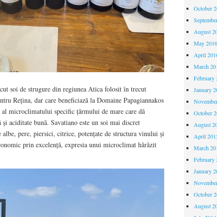
October 
Septembe
August 2
May 201
April 201
March 20
February 
ut soi de strugure din regiunea Atica folosit în trecut
January 2
entru Rețina, dar care beneficiază la Domaine Papagiannakos
November
i al microclimatului specific țărmului de mare care dă
October 
ă și aciditate bună. Savatiano este un soi mai discret
August 2
albe, pere, piersici, citrice, potențate de structura vinului și
April 201
ronomic prin excelență, expresia unui microclimat hărăzit
March 20
February 
January 2
November
October 
August 2