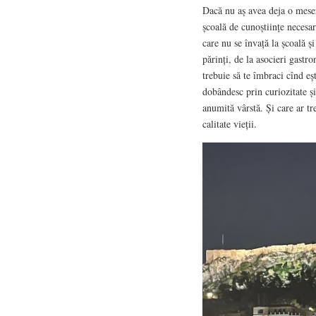
Dacă nu aș avea deja o meseri
școală de cunoștiințe necesar
care nu se învață la școală ș
părinți, de la asocieri gastr
trebuie să te îmbraci cînd eșt
dobândesc prin curiozitate și
anumită vârstă. Și care ar tr
calitate vieții.