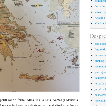
Sentimente
De ce îmi 
Vassilis ș
Arta de a 
Vinul luni
Despre
cărti desp
degustări,
din istori
drinking 
gastronomi
generaţia 
în imperiu
jurnal de c
jurnal de f
nu încerca
patru zone diferite- Atica, Insula Evia, Nemea și Mantinia-
Pinot noir
ul unor soiuri specifice de strugure, dar și situri arheologice