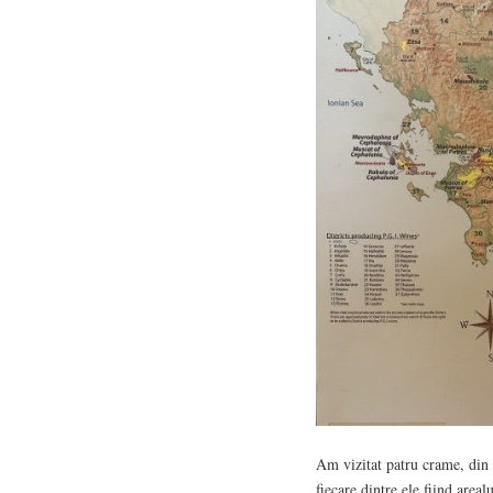
Am vizitat patru crame, din 
fiecare dintre ele fiind areal