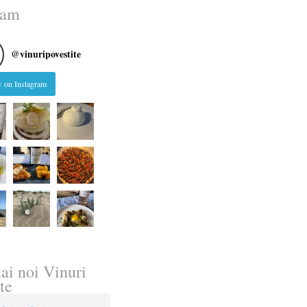
ram
@
vinuripovestite
 on Instagram
ai noi Vinuri
te