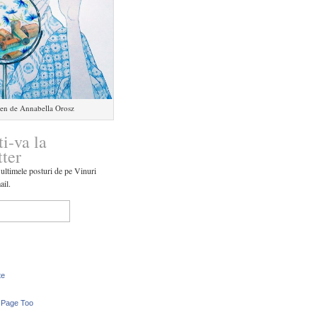
en de Annabella Orosz
ti-va la
tter
 ultimele posturi de pe Vinuri
ail.
te
 Page Too