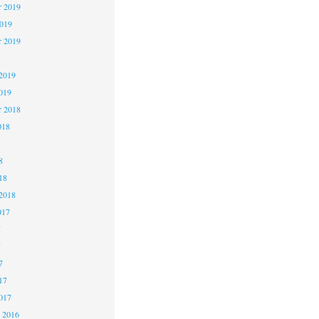
 2019
2019
r 2019
2019
019
r 2018
018
8
18
2018
017
7
7
7
17
017
 2016