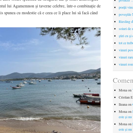
pivnicer …
tul lui Agamemnon și taverne celebre, într-o combinație de
poeții vin
is spunea cu modestie că e ceea ce îi place lui să facă când
poveştile
Riesling d
soiuri de 
ştiri cu şi
tot ce treb
vinuri pov
vinuri rar
vinuri rom
Coment
Mona
on
Cristian E
Ileana
on
Mona
on
este și nu
Mona
on
este și nu