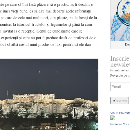
e pe care să îmi facă plăcere să o practic, aș fi deschis o
e unei vieți bune, ca să dau mai departe acele informații
i pe care de cele mai multe ori, din păcate, nu le înveți de la
onomice, la istoricul fructelor și legumelor și până la cum
i invitat la o recepție. Genul de cunoștiințe care se
 experiență și care nu pot fi predate decât de profesori de o
ebui să aibă costul unui produs de lux, pentru că ele dau
Des
Inscrie
newsle
Primiti instant
Povestite pe m
Vinuri Povesti
Promote Your