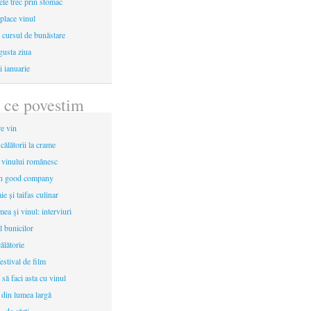
le trec prin stomac
place vinul
i cursul de bunăstare
gusta ziua
i ianuarie
 ce povestim
re vin
 călătorii la crame
a vinului românesc
in good company
e și taifas culinar
mea şi vinul: interviuri
l bunicilor
ălătorie
estival de film
 să faci asta cu vinul
 din lumea largă