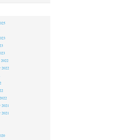
2025
5
2023
23
023
 2022
 2022
2
2
22
2022
 2021
r 2021
1
020