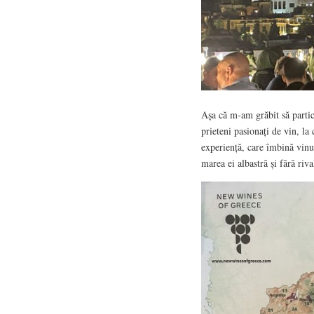
Așa că m-am grăbit să partic
prieteni pasionați de vin, la
experiență, care îmbină vinul
marea ei albastră și fără riva