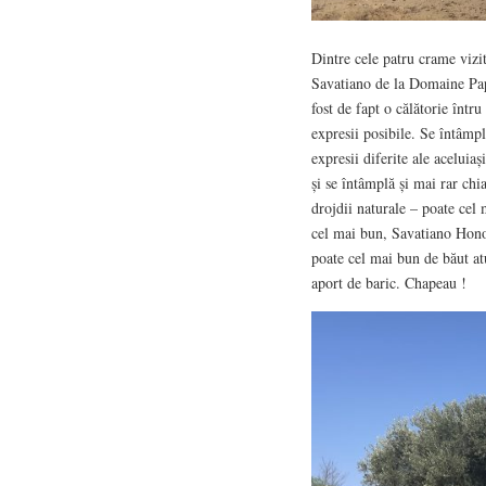
Dintre cele patru crame vizit
Savatiano de la Domaine Pa
fost de fapt o călătorie într
expresii posibile. Se întâmplă
expresii diferite ale aceluiaș
și se întâmplă și mai rar chi
drojdii naturale – poate cel 
cel mai bun, Savatiano Honor
poate cel mai bun de băut at
aport de baric. Chapeau !