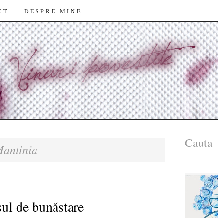
CT
DESPRE MINE
Cauta
antinia
Search
for:
rsul de bunăstare