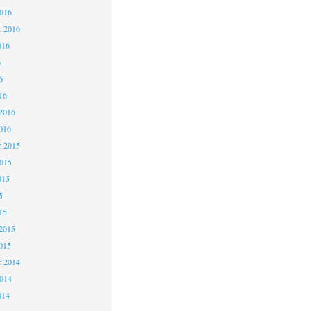
2016
r 2016
016
6
6
16
2016
016
 2015
2015
015
5
15
2015
015
 2014
2014
014