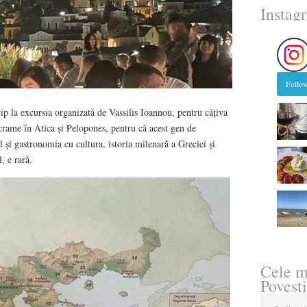
Instag
Follow
ip la excursia organizată de Vassilis Ioannou, pentru câțiva
 crame în Atica și Pelopones, pentru că acest gen de
 și gastronomia cu cultura, istoria milenară a Greciei și
l, e rară.
Cele m
Povesti