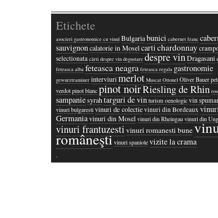
Etichete
bunici
caber
Bulgaria
asocieri gastronomice cu vinul
cabernet franc
chardonnay
sauvignon
carti
calatorie in Mosel
crampo
despre vin
Dragasani
selectionata
cărti despre vin
degustare
feteasca neagra
gastronomie
feteasca alba
feteasca regala
merlot
interviuri
Oliver Bauer
pet
gewurztraminer
Muscat Ottonel
pinot noir
Riesling de Rhin
verdot
pinot blanc
ros
sampanie
targuri de vin
syrah
vin spuma
turism oenologic
vinur
vinuri de colectie
vinuri din Bordeaux
vinuri bulgaresti
Germania
vinuri din Mosel
vinuri din Rheingau
vinuri din Ung
vinu
vinuri frantuzesti
vinuri romanesti bune
româneşti
vizite la crama
vinuri spaniole
·