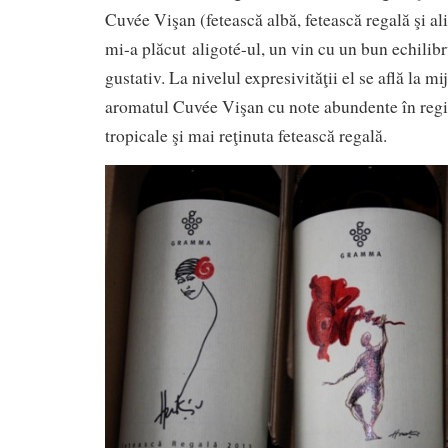
Cuvée Vişan (fetească albă, fetească regală şi al
mi-a plăcut aligoté-ul, un vin cu un bun echilibr
gustativ. La nivelul expresivităţii el se află la mi
aromatul Cuvée Vişan cu note abundente în regis
tropicale şi mai reţinuta fetească regală.