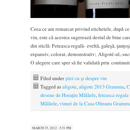
Ceea ce am remarcat privind etichetele, după ce
vin, este că acestea sugerează destul de bine carc
din sticlă: Feteasca regală- zveltă, galeşă, ţanţ
expansiv, colorat, demonstrativ; Aligoté-ul,-suc
O alegere care sper să fie validată prin continuit
Filed under
ştiri cu şi despre vin
Tagged as
aligote
,
aligote 2013 Gramma
,
C
desene de Horațiu Mălăele
,
feteasca regal
Mălăele
,
vinuri de la Casa Olteanu Gramm
MARCH 25, 2012 · 5:51 PM