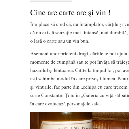
Cine are carte are şi vin !
Îmi place să cred că, nu întâmplător, cărţile şi v
că nu există senzaţie mai intensă, mai durabilă, 
o lasă o carte sau un vin bun.
Asemeni unor prieteni dragi, cărtile te pot ajuta 
momente de cumpănă sau te pot învăţa să trăieşt
hazardul şi lentoarea. Citite la timpul lor, pot a
a-ţi schimba modul în care priveşti lumea. Pentr
şi vinurile, fac parte din „echipa cu care trece
scrie Constantin Ţoiu în „Galeria cu viţă sălbati
în care evoluează personajele sale.