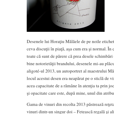
Desenele lui Horaţiu Mălăele de pe noile etich
ceva discuţii în piaţă, aşa cum era şi normal. În 
toate că sunt de părere că prea desele schimbări 
bine notorietăţii brandului, desenele mi-au plăcu
aligoté-ul 2013, un autoportret al maestrului Mă
locul acestui desen era neapărat pe o sticlă de vi
acea capacitate de a rămâne în atenţia ta prin jo
şi opacitate care este, după mine, unul din atribu
Gama de vinuri din recolta 2013 păstrează reţet
vinuri dintr-un singur doi – Fetească regală şi a