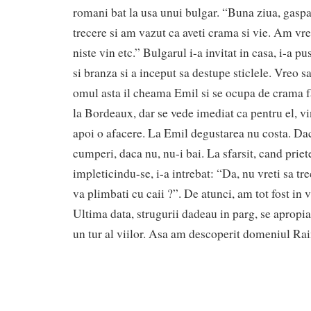
romani bat la usa unui bulgar. “Buna ziua, gaspa
trecere si am vazut ca aveti crama si vie. Am vr
niste vin etc.” Bulgarul i-a invitat in casa, i-a pu
si branza si a inceput sa destupe sticlele. Vreo s
omul asta il cheama Emil si se ocupa de crama fa
la Bordeaux, dar se vede imediat ca pentru el, vin
apoi o afacere. La Emil degustarea nu costa. Daca
cumperi, daca nu, nu-i bai. La sfarsit, cand priet
impleticindu-se, i-a intrebat: “Da, nu vreti sa tr
va plimbati cu caii ?”. De atunci, am tot fost in v
Ultima data, strugurii dadeau in parg, se apropia
un tur al viilor. Asa am descoperit domeniul Rai