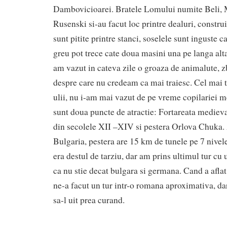
Dambovicioarei. Bratele Lomului numite Beli, M
Rusenski si-au facut loc printre dealuri, constru
sunt pitite printre stanci, soselele sunt inguste c
greu pot trece cate doua masini una pe langa alta
am vazut in cateva zile o groaza de animalute, zb
despre care nu credeam ca mai traiesc. Cel mai
ulii, nu i-am mai vazut de pe vreme copilariei m
sunt doua puncte de atractie: Fortareata mediev
din secolele XII –XIV si pestera Orlova Chuka
Bulgaria, pestera are 15 km de tunele pe 7 nive
era destul de tarziu, dar am prins ultimul tur cu 
ca nu stie decat bulgara si germana. Cand a afla
ne-a facut un tur intr-o romana aproximativa, da
sa-l uit prea curand.