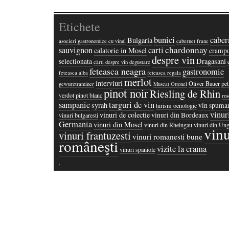
Etichete
bunici
caber
Bulgaria
asocieri gastronomice cu vinul
cabernet franc
chardonnay
sauvignon
carti
calatorie in Mosel
crampo
despre vin
Dragasani
selectionata
cărti despre vin
degustare
feteasca neagra
gastronomie
feteasca alba
feteasca regala
merlot
interviuri
Oliver Bauer
pet
gewurztraminer
Muscat Ottonel
pinot noir
Riesling de Rhin
verdot
pinot blanc
ros
sampanie
targuri de vin
syrah
vin spuma
turism oenologic
vinur
vinuri de colectie
vinuri din Bordeaux
vinuri bulgaresti
Germania
vinuri din Mosel
vinuri din Rheingau
vinuri din Ung
vinu
vinuri frantuzesti
vinuri romanesti bune
româneşti
vizite la crama
vinuri spaniole
·