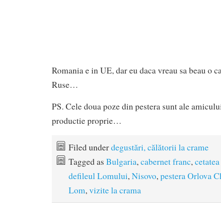
Romania e in UE, dar eu daca vreau sa beau o caf
Ruse…
PS. Cele doua poze din pestera sunt ale amicului
productie proprie…
Filed under
degustări, călătorii la crame
Tagged as
Bulgaria
,
cabernet franc
,
cetate
defileul Lomului
,
Nisovo
,
pestera Orlova 
Lom
,
vizite la crama