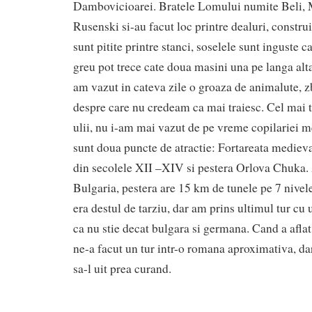
Dambovicioarei. Bratele Lomului numite Beli, M
Rusenski si-au facut loc printre dealuri, constru
sunt pitite printre stanci, soselele sunt inguste c
greu pot trece cate doua masini una pe langa alta
am vazut in cateva zile o groaza de animalute, zb
despre care nu credeam ca mai traiesc. Cel mai
ulii, nu i-am mai vazut de pe vreme copilariei m
sunt doua puncte de atractie: Fortareata mediev
din secolele XII –XIV si pestera Orlova Chuka
Bulgaria, pestera are 15 km de tunele pe 7 nive
era destul de tarziu, dar am prins ultimul tur cu 
ca nu stie decat bulgara si germana. Cand a afla
ne-a facut un tur intr-o romana aproximativa, da
sa-l uit prea curand.