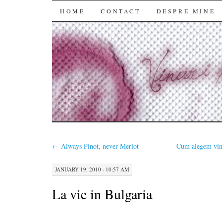
SKIP
HOME
CONTACT
DESPRE MINE
TO
CONTENT
←
Always Pinot, never Merlot
Cum alegem vinu
JANUARY 19, 2010 · 10:57 AM
La vie in Bulgaria