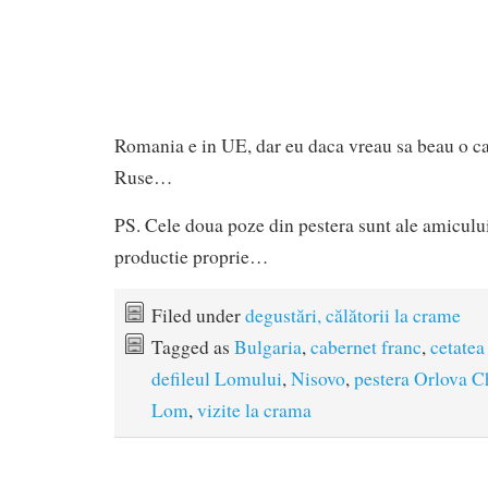
Romania e in UE, dar eu daca vreau sa beau o caf
Ruse…
PS. Cele doua poze din pestera sunt ale amicului
productie proprie…
Filed under
degustări, călătorii la crame
Tagged as
Bulgaria
,
cabernet franc
,
cetate
defileul Lomului
,
Nisovo
,
pestera Orlova 
Lom
,
vizite la crama