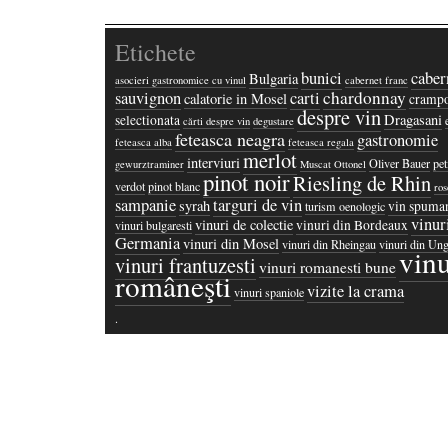
Etichete
bunici
caber
Bulgaria
asocieri gastronomice cu vinul
cabernet franc
chardonnay
sauvignon
carti
calatorie in Mosel
crampo
despre vin
Dragasani
selectionata
cărti despre vin
degustare
feteasca neagra
gastronomie
feteasca alba
feteasca regala
merlot
interviuri
Oliver Bauer
pet
gewurztraminer
Muscat Ottonel
pinot noir
Riesling de Rhin
verdot
pinot blanc
ros
sampanie
targuri de vin
syrah
vin spuma
turism oenologic
vinur
vinuri de colectie
vinuri din Bordeaux
vinuri bulgaresti
Germania
vinuri din Mosel
vinuri din Rheingau
vinuri din Ung
vinu
vinuri frantuzesti
vinuri romanesti bune
româneşti
vizite la crama
vinuri spaniole
·