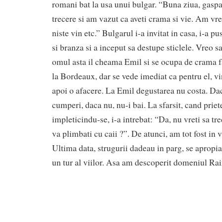
romani bat la usa unui bulgar. “Buna ziua, gaspa
trecere si am vazut ca aveti crama si vie. Am vr
niste vin etc.” Bulgarul i-a invitat in casa, i-a pu
si branza si a inceput sa destupe sticlele. Vreo s
omul asta il cheama Emil si se ocupa de crama fa
la Bordeaux, dar se vede imediat ca pentru el, vin
apoi o afacere. La Emil degustarea nu costa. Daca
cumperi, daca nu, nu-i bai. La sfarsit, cand priet
impleticindu-se, i-a intrebat: “Da, nu vreti sa tr
va plimbati cu caii ?”. De atunci, am tot fost in v
Ultima data, strugurii dadeau in parg, se apropia
un tur al viilor. Asa am descoperit domeniul Rai