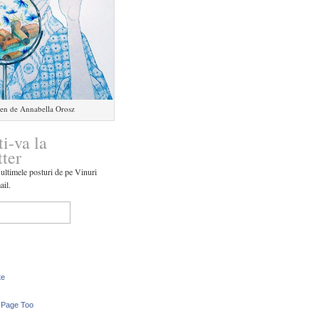
en de Annabella Orosz
ti-va la
tter
 ultimele posturi de pe Vinuri
ail.
te
 Page Too