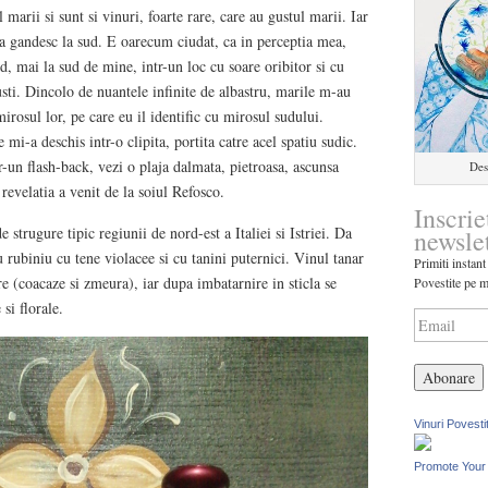
marii si sunt si vinuri, foarte rare, care au gustul marii. Iar
 gandesc la sud. E oarecum ciudat, ca in perceptia mea,
d, mai la sud de mine, intr-un loc cu soare oribitor si cu
sti. Dincolo de nuantele infinite de albastru, marile m-au
rosul lor, pe care eu il identific cu mirosul sudului.
 mi-a deschis intr-o clipita, portita catre acel spatiu sudic.
r-un flash-back, vezi o plaja dalmata, pietroasa, ascunsa
Des
revelatia a venit de la soiul Refosco.
Inscrie
 strugure tipic regiunii de nord-est a Italiei si Istriei. Da
newsle
u rubiniu cu tene violacee si cu tanini puternici. Vinul tanar
Primiti instant
e (coacaze si zmeura), iar dupa imbatarnire in sticla se
Povestite pe m
si florale.
Vinuri Povesti
Promote Your