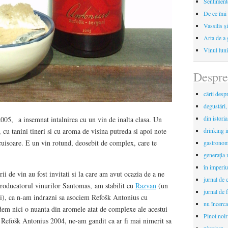
Sentimente
De ce îmi 
Vassilis ș
Arta de a 
Vinul luni
Despre
cărti desp
degustări,
din istori
05, a insemnat intalnirea cu un vin de inalta clasa. Un
 cu tanini tineri si cu aroma de visina putreda si apoi note
drinking 
 cuisoare. E un vin rotund, deosebit de complex, care te
gastronomi
generaţia 
în imperiu
ii de vin au fost invitati si la care am avut ocazia de a ne
jurnal de c
producatorul vinurilor Santomas, am stabilit cu
Razvan
(un
jurnal de f
ri), ca n-am indrazni sa asociem Refošk Antonius cu
nu încerca
dem nici o nuanta din aromele atat de complexe ale acestui
Pinot noir
s Refošk Antonius 2004, ne-am gandit ca ar fi mai nimerit sa