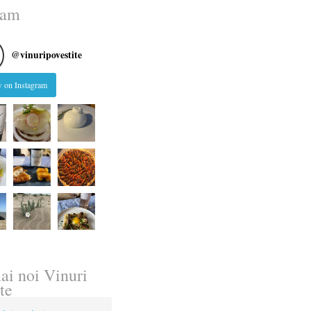
ram
@
vinuripovestite
 on Instagram
ai noi Vinuri
te