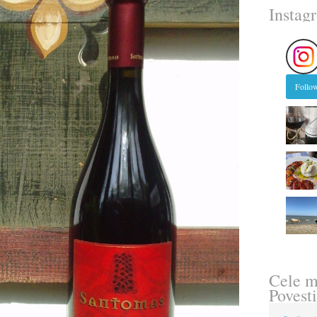
Instag
Follow
Cele m
Povesti