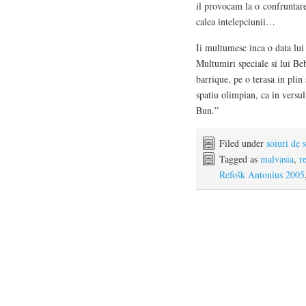
il provocam la o confruntare
calea intelepciunii…
Ii multumesc inca o data lu
Multumiri speciale si lui B
barrique, pe o terasa in plin
spatiu olimpian, ca in versul
Bun.”
Filed under
soiuri de 
Tagged as
malvasia
,
r
Refošk Antonius 2005