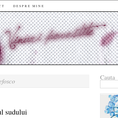
CT
DESPRE MINE
Cauta
efosco
Search
for:
l sudului