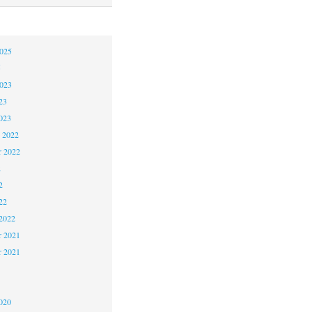
2025
5
2023
23
023
 2022
 2022
2
2
22
2022
 2021
r 2021
1
020