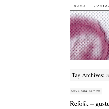
SKIP
HOME
CONTA
TO
CONTENT
r
Tag Archives:
MAY 6, 2010 · 10:07 PM
Refošk – gustu