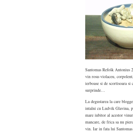
Santomas Refošk Antonius 20
vin rosu-violaceu, corpolent,
ierboase si de scortisoara si
surprinde…
La degustarea la care blogger
intalni cu Ludvik Glavina, 
mare iubitor al acestor vinu
mancare, de frica sa nu pier
vin. Iar in fata lui Santoma