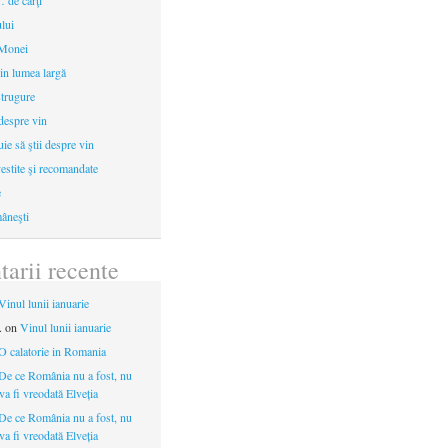
 de cărţi
ului
 Monei
in lumea largă
strugure
 despre vin
uie să ştii despre vin
estite şi recomandate
e
âneşti
arii recente
Vinul lunii ianuarie
.
on
Vinul lunii ianuarie
O calatorie in Romania
De ce România nu a fost, nu
 va fi vreodată Elveția
De ce România nu a fost, nu
 va fi vreodată Elveția