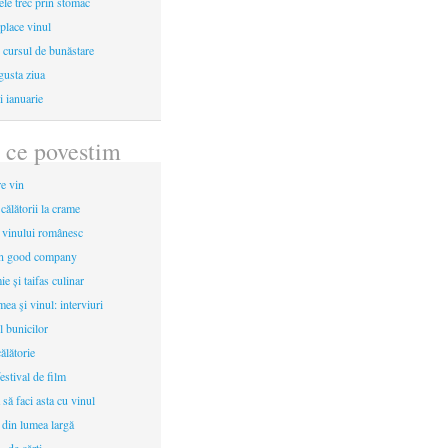
le trec prin stomac
place vinul
i cursul de bunăstare
gusta ziua
i ianuarie
 ce povestim
re vin
 călătorii la crame
a vinului românesc
in good company
e și taifas culinar
mea şi vinul: interviuri
l bunicilor
ălătorie
estival de film
 să faci asta cu vinul
 din lumea largă