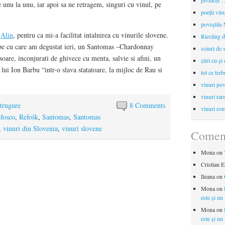
pivnicer …
 unu la unu, iar apoi sa ne retragem, singuri cu vinul, pe
poeții vin
poveştile
i
Alin
, pentru ca mi-a facilitat intalnirea cu vinurile slovene.
Riesling d
ebe cu care am degustat ieri, un Santomas –Chardonnay
soiuri de 
 soare, inconjurati de ghivece cu menta, salvie si afini, un
ştiri cu şi
 lui Ion Barbu “intr-o slava statatoare, la mijloc de Rau si
tot ce treb
vinuri pov
vinuri rar
strugure
8 Comments
vinuri rom
efosco
,
Refošk
,
Santomas
,
Santomas
,
vinuri din Slovenia
,
vinuri slovene
Coment
Mona
on
Cristian E
Ileana
on
Mona
on
este și nu
Mona
on
este și nu