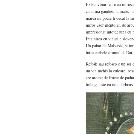
Exista vinuri care au mirosul 
cand ma gandesc la mare, ma
marea nu poate fi decat la su
miros usor mentolat, de arbu
impresionat intotdeauna cu mi
Intalnirea cu vinurile slovene
Un pahar de Malvasia, si int
intre curbele drumului. Dar, 
Refošk sau refosco e un soi de
un vin inchis la culoare, ros
are arome de fructe de padur
imbogateste cu note ierboase 