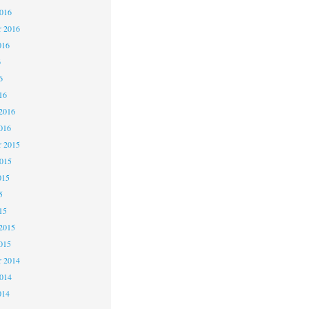
2016
r 2016
016
6
6
16
2016
016
 2015
2015
015
5
15
2015
015
 2014
2014
014