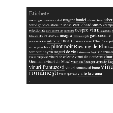
Etichete
bunici
caber
Bulgaria
asocieri gastronomice cu vinul
cabernet franc
chardonnay
sauvignon
carti
calatorie in Mosel
crampo
despre vin
Dragasani
selectionata
cărti despre vin
degustare
feteasca neagra
gastronomie
feteasca alba
feteasca regala
merlot
interviuri
Oliver Bauer
pet
gewurztraminer
Muscat Ottonel
pinot noir
Riesling de Rhin
verdot
pinot blanc
ros
sampanie
targuri de vin
syrah
vin spuma
turism oenologic
vinur
vinuri de colectie
vinuri din Bordeaux
vinuri bulgaresti
Germania
vinuri din Mosel
vinuri din Rheingau
vinuri din Ung
vinu
vinuri frantuzesti
vinuri romanesti bune
româneşti
vizite la crama
vinuri spaniole
·