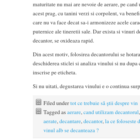
maturitate nu mai are nevoie de aerare, pe cand u
acest prag, cu tanini verzi si corpolent, va benef
care nu va face decat sa-i armonizeze acele carac
puternice ale tineretii sale. Dar exista si vinuri d
decantor, se oxideaza rapid.
Din acest motiv, folosirea decantorului se hotar
deschiderea sticlei si analiza vinului si nu dupa c
inscrise pe eticheta.
Si nu uitati, degustarea vinului e o continua surp
Filed under
tot ce trebuie să ştii despre vin
Tagged as
aerare
,
cand utilizam decantorul
aerate
,
decantare
,
decantor
,
la ce foloseste 
vinul alb se decanteaza ?