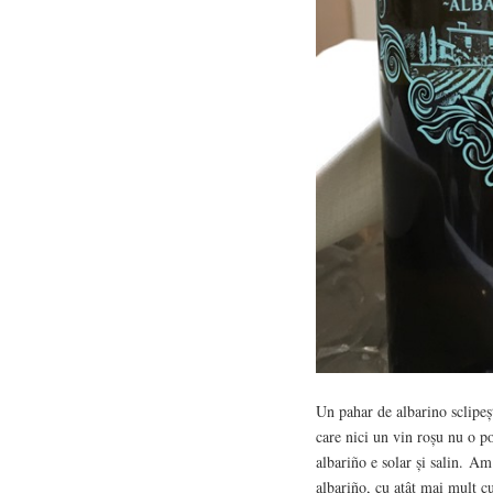
Un pahar de albarino sclipeș
care nici un vin roșu nu o p
albariño e solar și salin. A
albariño, cu atât mai mult c