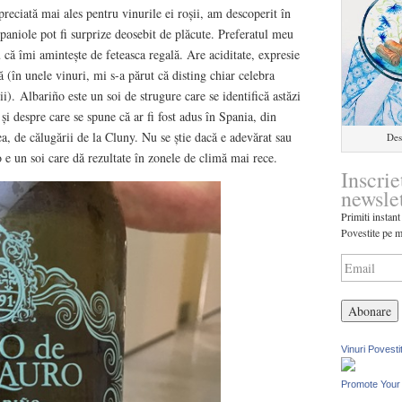
reciată mai ales pentru vinurile ei roșii, am descoperit în
 spaniole pot fi surprize deosebit de plăcute. Preferatul meu
u că îmi amintește de feteasca regală. Are aciditate, expresie
ă (în unele vinuri, mi s-a părut că disting chiar celebra
ii). Albariño este un soi de strugure care se identifică astăzi
și despre care se spune că ar fi fost adus în Spania, din
ea, de călugării de la Cluny. Nu se știe dacă e adevărat sau
Des
o e un soi care dă rezultate în zonele de climă mai rece.
Inscrie
newsle
Primiti instant
Povestite pe m
Vinuri Povesti
Promote Your