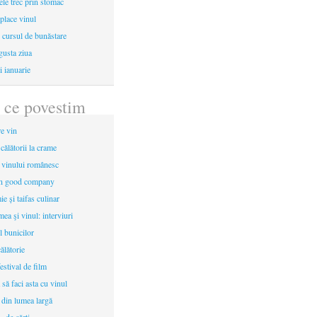
le trec prin stomac
place vinul
i cursul de bunăstare
gusta ziua
i ianuarie
 ce povestim
re vin
 călătorii la crame
a vinului românesc
in good company
e și taifas culinar
mea şi vinul: interviuri
l bunicilor
ălătorie
estival de film
 să faci asta cu vinul
 din lumea largă