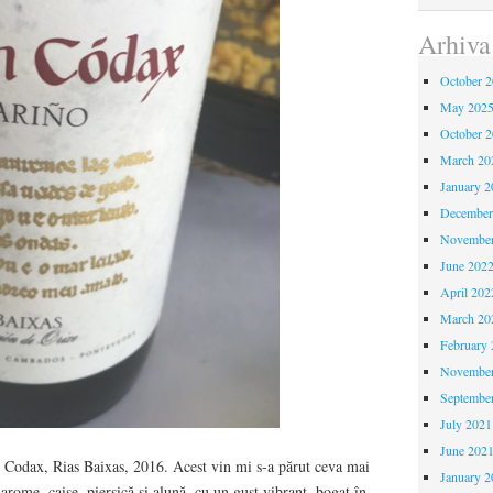
Arhiva
October 
May 202
October 
March 20
January 2
December
November
June 202
April 202
March 20
February 
November
Septembe
July 2021
June 202
n Codax, Rias Baixas, 2016. Acest vin mi s-a părut ceva mai
January 2
rome, caise, piersică și alună, cu un gust vibrant, bogat în