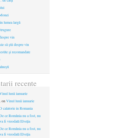
 de cărţi
ului
 Monei
in lumea largă
strugure
 despre vin
uie să ştii despre vin
estite şi recomandate
e
âneşti
arii recente
Vinul lunii ianuarie
.
on
Vinul lunii ianuarie
O calatorie in Romania
De ce România nu a fost, nu
 va fi vreodată Elveția
De ce România nu a fost, nu
 va fi vreodată Elveția