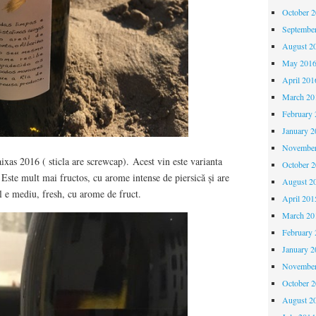
October 
Septembe
August 2
May 201
April 201
March 20
February 
January 2
November
ixas 2016 ( sticla are screwcap). Acest vin este varianta
October 
. Este mult mai fructos, cu arome intense de piersică și are
August 2
ul e mediu, fresh, cu arome de fruct.
April 201
March 20
February 
January 2
November
October 
August 2