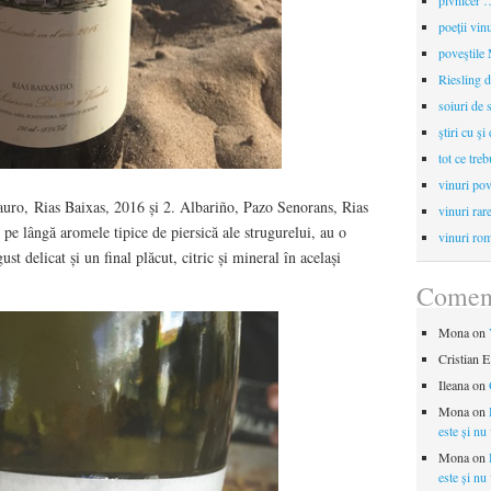
pivnicer …
poeții vin
poveştile
Riesling d
soiuri de 
ştiri cu şi
tot ce treb
vinuri pov
uro, Rias Baixas, 2016 și 2. Albariño, Pazo Senorans, Rias
vinuri rar
pe lângă aromele tipice de piersică ale strugurelui, au o
vinuri rom
t delicat și un final plăcut, citric și mineral în același
Coment
Mona
on
Cristian E
Ileana
on
Mona
on
este și nu
Mona
on
este și nu