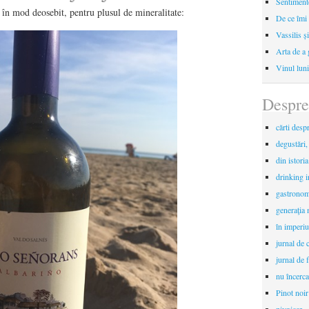
Sentimente
 în mod deosebit, pentru plusul de mineralitate:
De ce îmi 
Vassilis ș
Arta de a 
Vinul luni
Despre
cărti desp
degustări,
din istori
drinking 
gastronomi
generaţia 
în imperiu
jurnal de c
jurnal de f
nu încerca
Pinot noir