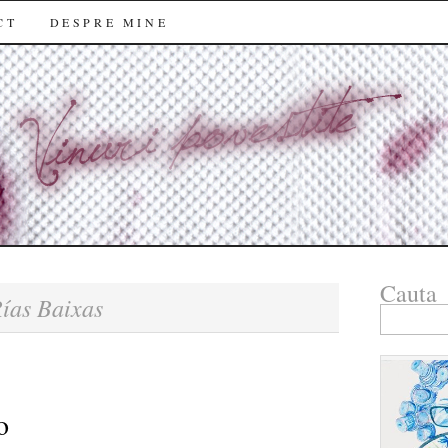
CT
DESPRE MINE
Cauta
ías Baixas
Search
for:
o