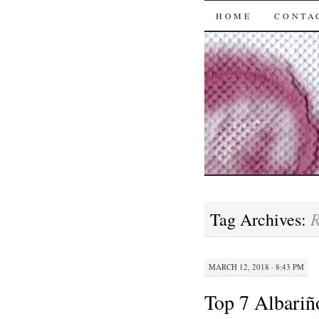
SKIP
HOME
CONTA
TO
CONTENT
R
Tag Archives:
MARCH 12, 2018 · 8:43 PM
Top 7 Albariñ