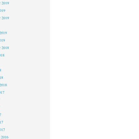
 2019
2019
r 2019
2019
019
r 2018
018
8
18
2018
017
7
7
7
17
017
 2016