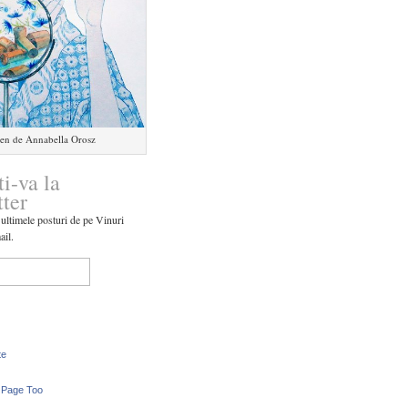
en de Annabella Orosz
ti-va la
tter
 ultimele posturi de pe Vinuri
ail.
te
 Page Too