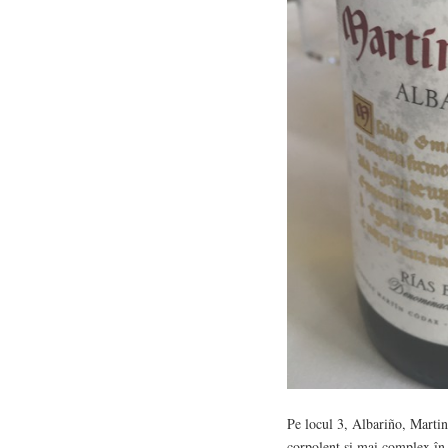
Pe locul 3, Albariño, Marti
corpolent și mai complex în a