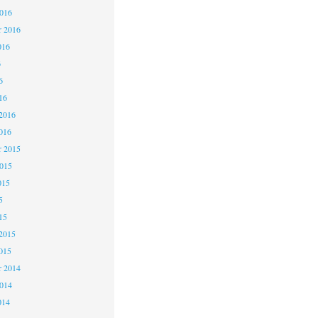
2016
r 2016
016
6
6
16
2016
016
 2015
2015
015
5
15
2015
015
 2014
2014
014