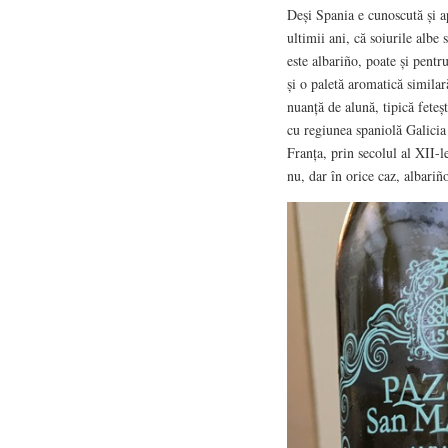
Deși Spania e cunoscută și ap
ultimii ani, că soiurile albe
este albariño, poate și pentr
și o paletă aromatică similar
nuanță de alună, tipică feteșt
cu regiunea spaniolă Galicia 
Franța, prin secolul al XII-l
nu, dar în orice caz, albariñ