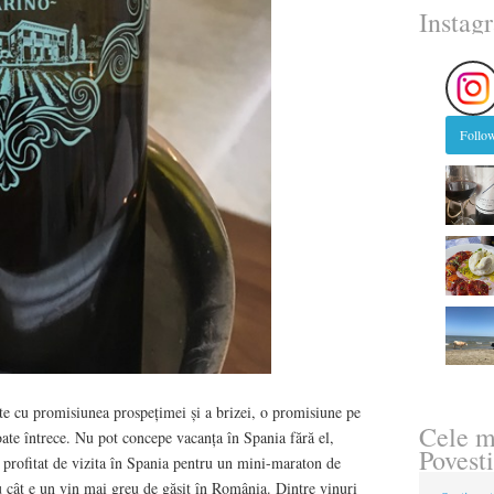
Instag
Follow
te cu promisiunea prospețimei și a brizei, o promisiune pe
Cele m
oate întrece. Nu pot concepe vacanța în Spania fără el,
Povesti
m profitat de vizita în Spania pentru un mini-maraton de
u cât e un vin mai greu de găsit în România. Dintre vinuri