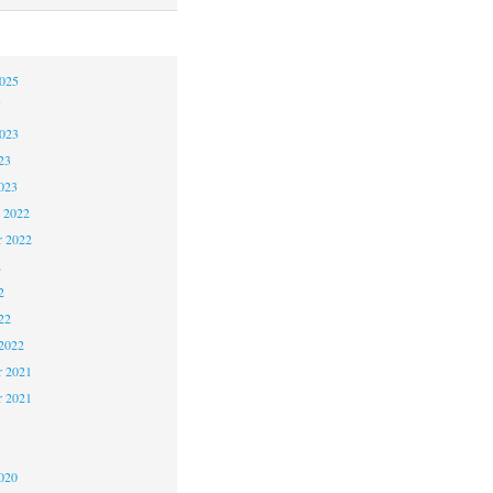
2025
5
2023
23
023
 2022
 2022
2
2
22
2022
 2021
r 2021
1
020