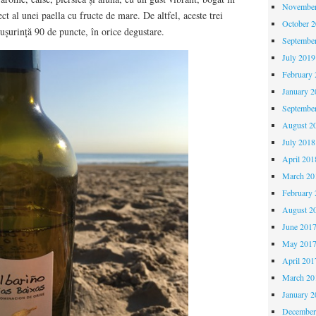
November
ect al unei paella cu fructe de mare. De altfel, aceste trei
October 
 ușurință 90 de puncte, în orice degustare.
Septembe
July 2019
February 
January 2
Septembe
August 2
July 2018
April 201
March 20
February 
August 2
June 201
May 201
April 201
March 20
January 2
December