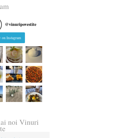
ram
@
vinuripovestite
 on Instagram
ai noi Vinuri
te