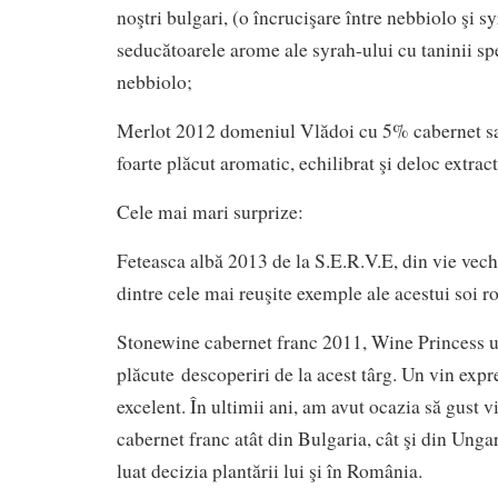
noştri bulgari, (o încrucişare între nebbiolo şi s
seducătoarele arome ale syrah-ului cu taninii spe
nebbiolo;
Merlot 2012 domeniul Vlădoi cu 5% cabernet s
foarte plăcut aromatic, echilibrat şi deloc extract
Cele mai mari surprize:
Feteasca albă 2013 de la S.E.R.V.E, din vie vech
dintre cele mai reuşite exemple ale acestui soi 
Stonewine cabernet franc 2011, Wine Princess u
plăcute descoperiri de la acest târg. Un vin expre
excelent. În ultimii ani, am avut ocazia să gust v
cabernet franc atât din Bulgaria, cât şi din Unga
luat decizia plantării lui şi în România.