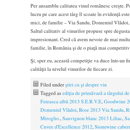
Per ansamblu calitatea vinul românesc creşte. P
lucru pe care acest târg îl scoate în evidenţă est
mici, de familie – Via Sandu, Domeniul Vlădoi, 
Saltul calitativ al vinurilor propuse spre degust
impresionant. Cred că avem nevoie de mai mult
familie, în România şi de o piaţă mai competitiv
Şi, sper eu, această competiţie va duce într-un fin
calităţii la nivelul vinurilor de fiecare zi.
Filed under
ştiri cu şi despre vin
Tagged as
ediţia de primăvară a târgului 
Feteasca albă 2013 S.E.R.V.E
,
Goodwine 2
Domeniul Vlădoi
,
Rose 2013 Via Sandu
,
R
Miroglio.
,
Sauvignon blanc 2013 Liliac
,
Sa
Cuvee d'Excellence 2012
,
Stonewine cabern