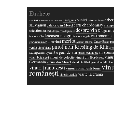
Etichete
bunici
caber
Bulgaria
asocieri gastronomice cu vinul
cabernet franc
chardonnay
sauvignon
carti
calatorie in Mosel
crampo
despre vin
Dragasani
selectionata
cărti despre vin
degustare
feteasca neagra
gastronomie
feteasca alba
feteasca regala
merlot
interviuri
Oliver Bauer
pet
gewurztraminer
Muscat Ottonel
pinot noir
Riesling de Rhin
verdot
pinot blanc
ros
sampanie
targuri de vin
syrah
vin spuma
turism oenologic
vinur
vinuri de colectie
vinuri din Bordeaux
vinuri bulgaresti
Germania
vinuri din Mosel
vinuri din Rheingau
vinuri din Ung
vinu
vinuri frantuzesti
vinuri romanesti bune
româneşti
vizite la crama
vinuri spaniole
·