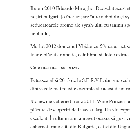
Rubin 2010 Eduardo Miroglio. Deosebit acest st
noştri bulgari, (o încrucişare între nebbiolo şi s
seducătoarele arome ale syrah-ului cu taninii spe
nebbiolo;
Merlot 2012 domeniul Vlădoi cu 5% cabernet s
foarte plăcut aromatic, echilibrat şi deloc extract
Cele mai mari surprize:
Feteasca albă 2013 de la S.E.R.V.E, din vie vech
dintre cele mai reuşite exemple ale acestui soi 
Stonewine cabernet franc 2011, Wine Princess u
plăcute descoperiri de la acest târg. Un vin expre
excelent. În ultimii ani, am avut ocazia să gust v
cabernet franc atât din Bulgaria, cât şi din Unga