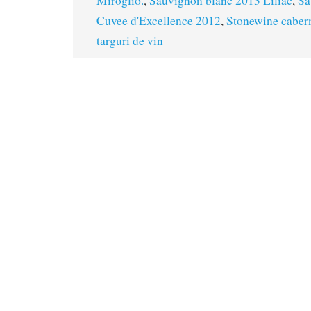
Miroglio.
,
Sauvignon blanc 2013 Liliac
,
Sa
Cuvee d'Excellence 2012
,
Stonewine cabern
targuri de vin