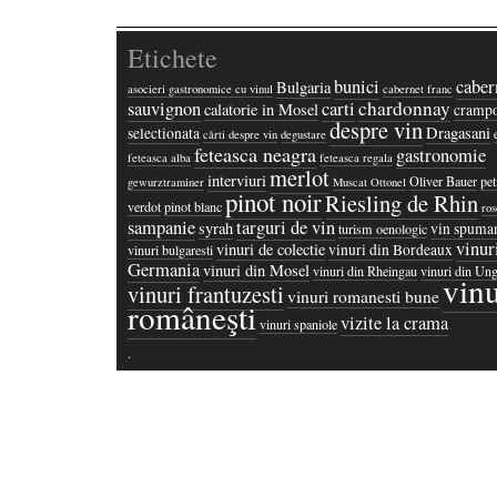
Etichete
bunici
caber
Bulgaria
asocieri gastronomice cu vinul
cabernet franc
chardonnay
sauvignon
carti
calatorie in Mosel
crampo
despre vin
Dragasani
selectionata
cărti despre vin
degustare
feteasca neagra
gastronomie
feteasca alba
feteasca regala
merlot
interviuri
Oliver Bauer
pet
gewurztraminer
Muscat Ottonel
pinot noir
Riesling de Rhin
verdot
pinot blanc
ros
sampanie
targuri de vin
syrah
vin spuma
turism oenologic
vinur
vinuri de colectie
vinuri din Bordeaux
vinuri bulgaresti
Germania
vinuri din Mosel
vinuri din Rheingau
vinuri din Ung
vinu
vinuri frantuzesti
vinuri romanesti bune
româneşti
vizite la crama
vinuri spaniole
·