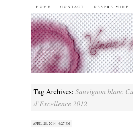
SKIP
HOME
CONTACT
DESPRE MINE
TO
CONTENT
Sauvignon blanc C
Tag Archives:
d’Excellence 2012
APRIL 28, 2014 · 6:27 PM