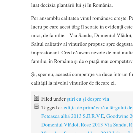
luat decizia plantării lui şi în România.
Per ansamblu calitatea vinul românesc creşte. P
lucru pe care acest târg îl scoate în evidenţă est
mici, de familie – Via Sandu, Domeniul Vlădoi, 
Saltul calitativ al vinurilor propuse spre degust
impresionant. Cred că avem nevoie de mai mult
familie, în România şi de o piaţă mai competitiv
Şi, sper eu, această competiţie va duce într-un fin
calităţii la nivelul vinurilor de fiecare zi.
Filed under
ştiri cu şi despre vin
Tagged as
ediţia de primăvară a târgului 
Feteasca albă 2013 S.E.R.V.E
,
Goodwine 2
Domeniul Vlădoi
,
Rose 2013 Via Sandu
,
R