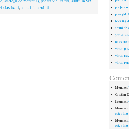
pivnicer …
le
,
strategii de marketing pentru vin
,
sulfiti
,
sulfiti in vin
,
si clasificari
,
vinuri fara sulfiti
poeții vin
poveştile
Riesling d
soiuri de 
ştiri cu şi
tot ce treb
vinuri pov
vinuri rar
vinuri rom
Coment
Mona
on
Cristian E
Ileana
on
Mona
on
este și nu
Mona
on
este și nu