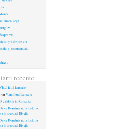
 de cărţi
ului
 Monei
in lumea largă
strugure
 despre vin
uie să ştii despre vin
estite şi recomandate
e
âneşti
arii recente
Vinul lunii ianuarie
.
on
Vinul lunii ianuarie
O calatorie in Romania
De ce România nu a fost, nu
 va fi vreodată Elveția
De ce România nu a fost, nu
 va fi vreodată Elveția