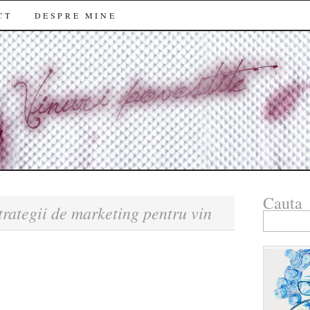
CT
DESPRE MINE
Cauta
trategii de marketing pentru vin
Search
for: