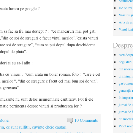
Sentimente
De ce îmi 
 cauta lumea pe google ?
Vassilis ș
Arta de a 
Vinul luni
m sa fac sa fiu mai destept ?”, “ce mancaruri mai pot gati
”din ce soi de struguri e facut vinul merlot”,”exista vinuri
Despre
care soi de strugure”, “cum sa pui dopul dupa deschiderea
 dopul de pluta”.
cărti desp
degustări,
dori si eu sa-l aflu :
din istori
tia cu vinuri”, “cum arata un boier roman, foto”, “care e cel
drinking 
 merlot “, “din ce strugure e facut cel mai bun soi de vin”,
gastronomi
ba germana”.
generaţia 
în imperiu
amuzante nu sunt deloc neinsemnate cantitativ. Pot fi ele
jurnal de c
matie pertinenta despre vinuri si producerea lor ?
jurnal de f
nu încerca
 Monei
10 Comments
Pinot noir
vin
,
ce sunt sulfitii
,
cuvinte cheie cautari