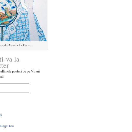
en de Annabella Orosz
ti-va la
tter
 ultimele posturi de pe Vinuri
ail.
te
 Page Too