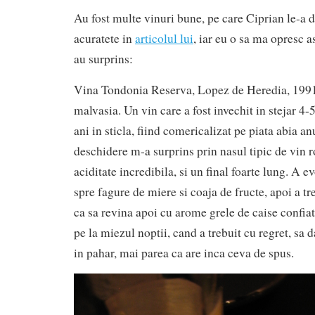
Au fost multe vinuri bune, pe care Ciprian le-a 
acuratete in
articolul lui
, iar eu o sa ma opresc 
au surprins:
Vina Tondonia Reserva, Lopez de Heredia, 1991
malvasia. Un vin care a fost invechit in stejar 4-5
ani in sticla, fiind comericalizat pe piata abia an
deschidere m-a surprins prin nasul tipic de vin r
aciditate incredibila, si un final foarte lung. A e
spre fagure de miere si coaja de fructe, apoi a tre
ca sa revina apoi cu arome grele de caise confiate
pe la miezul noptii, cand a trebuit cu regret, sa 
in pahar, mai parea ca are inca ceva de spus.