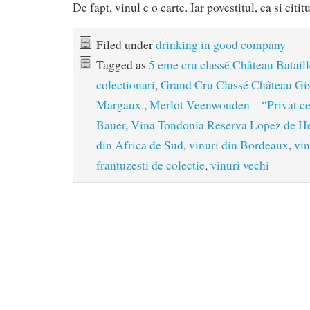
De fapt, vinul e o carte. Iar povestitul, ca si cititu
Filed under
drinking in good company
Tagged as
5 eme cru classé Château Batail
colectionari
,
Grand Cru Classé Château Gi
Margaux.
,
Merlot Veenwouden – “Privat ce
Bauer
,
Vina Tondonia Reserva Lopez de H
din Africa de Sud
,
vinuri din Bordeaux
,
vin
frantuzesti de colectie
,
vinuri vechi