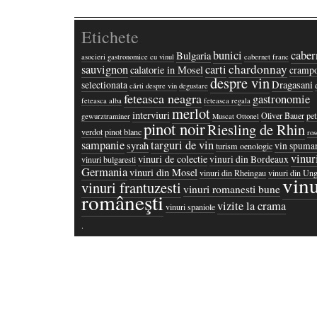
Etichete
bunici
caber
Bulgaria
asocieri gastronomice cu vinul
cabernet franc
chardonnay
sauvignon
carti
calatorie in Mosel
crampo
despre vin
Dragasani
selectionata
cărti despre vin
degustare
feteasca neagra
gastronomie
feteasca alba
feteasca regala
merlot
interviuri
Oliver Bauer
pet
gewurztraminer
Muscat Ottonel
pinot noir
Riesling de Rhin
verdot
pinot blanc
ros
sampanie
targuri de vin
syrah
vin spuma
turism oenologic
vinur
vinuri de colectie
vinuri din Bordeaux
vinuri bulgaresti
Germania
vinuri din Mosel
vinuri din Rheingau
vinuri din Ung
vinu
vinuri frantuzesti
vinuri romanesti bune
româneşti
vizite la crama
vinuri spaniole
·