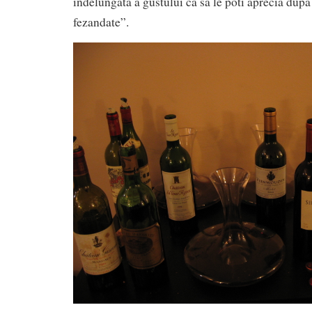
indelungata a gustului ca sa le poti aprecia dupa
fezandate”.