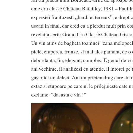
eme cru classé Château Batailley, 1981 – Pauillac
„
expresiei frantuzesti
hardi et terreux”, e drept 
uscati in final, dar cred ca a pierdut mult prin c
revelatia serii: Grand Cru Classé Château Gisc
Un vin atins de bagheta toamnei “zana melopee
piele, ciuperca, frunze, si mai ales pamant, de o 
debordanta, fin, elegant, complex. E genul de vin
ani vechime, il analizezi cu atentie, il intorci pe t
gasi nici un defect. Am un prieten drag care, in
extaz si stupoare pe care ni le prilejuieste cate u
exclame: “da, asta e vin !”