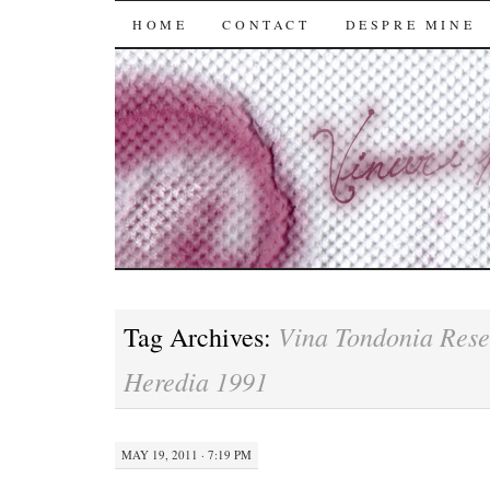
SKIP
HOME
CONTACT
DESPRE MINE
TO
CONTENT
Vina Tondonia Rese
Tag Archives:
Heredia 1991
MAY 19, 2011 · 7:19 PM