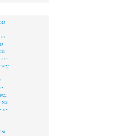
2025
5
2023
23
023
 2022
 2022
2
2
22
2022
 2021
r 2021
1
020