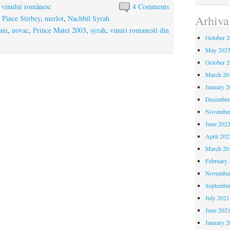
a vinului românesc
4 Comments
Arhiva
Pince Stirbey
,
merlot
,
Nachbil Syrah
ani
,
novac
,
Prince Matei 2003
,
syrah
,
vinuri romanesti din
October 
May 202
October 
March 20
January 2
December
November
June 202
April 202
March 20
February 
November
Septembe
July 2021
June 202
January 2