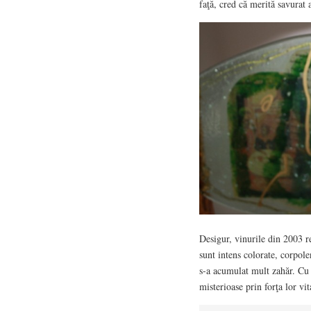
faţă, cred că merită savurat
Desigur, vinurile din 2003 re
sunt intens colorate, corpole
s-a acumulat mult zahăr. Cu t
misterioase prin forţa lor vi