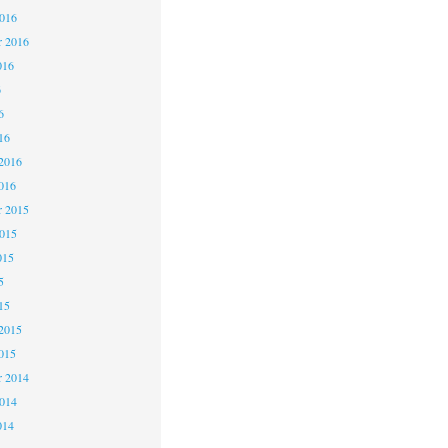
2016
r 2016
016
6
6
16
2016
016
 2015
2015
015
5
15
2015
015
 2014
2014
014