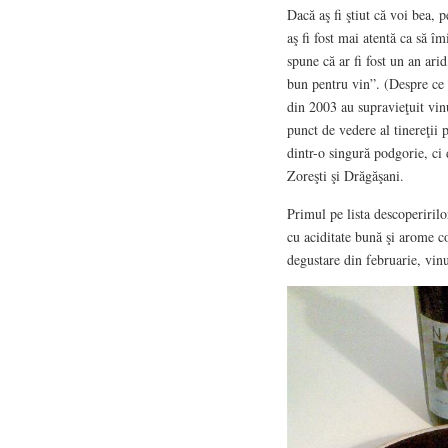
Dacă aş fi ştiut că voi bea, 
aş fi fost mai atentă ca să î
spune că ar fi fost un an arid
bun pentru vin”. (Despre ce
din 2003 au supravieţuit vin
punct de vedere al tinereţii 
dintr-o singură podgorie, ci 
Zoreşti şi Drăgăşani.
Primul pe lista descoperirilo
cu aciditate bună şi arome c
degustare din februarie, vinu