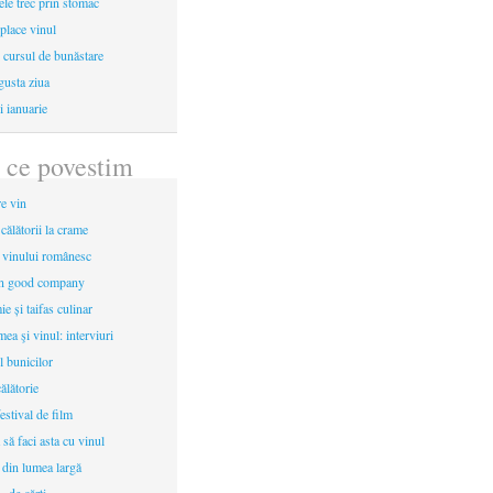
le trec prin stomac
place vinul
i cursul de bunăstare
gusta ziua
i ianuarie
 ce povestim
re vin
 călătorii la crame
a vinului românesc
in good company
e și taifas culinar
mea şi vinul: interviuri
l bunicilor
ălătorie
estival de film
 să faci asta cu vinul
 din lumea largă