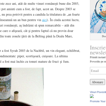
peste zece ani, atât de multe vinuri româneşti bune din 2003,
mi pot aminti cum a fost, de fapt, acest an. Despre 2003 se
, nu prea potrivit pentru a candida la titulatura de „an foarte
 înseamnă un an bun pentru vin
aici
). În ciuda acestui lucru,
uri româneşti, aş îndrăzni să spun remarcabile – atât din
pe care o afişează, cât şi pentru faptul că nu provin doar
din toate zonele ţării de la Beltiug până la Dealu Mare,
Des
Inscrie
r a fost Syrah 2003 de la Nachbil, un vin elegant, echilibrat,
newsle
ondimentate: piper, scortişoară, cuişoare. La ultima
Primiti instant
l a fost mai închis cu tonuri mature de fruct şi fum.
Povestite pe m
Vinuri Povesti
Promote Your