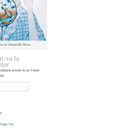
en de Annabella Orosz
ti-va la
tter
 ultimele posturi de pe Vinuri
ail.
te
 Page Too