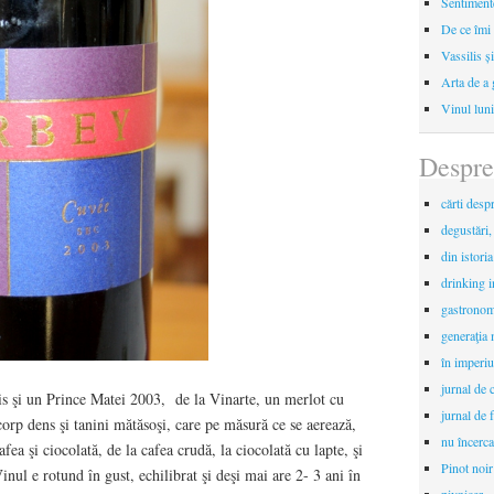
Sentimente
De ce îmi 
Vassilis ș
Arta de a 
Vinul luni
Despre
cărti desp
degustări,
din istori
drinking 
gastronomi
generaţia 
în imperiu
jurnal de c
s şi un Prince Matei 2003, de la Vinarte, un merlot cu
jurnal de f
orp dens şi tanini mătăsoşi, care pe măsură ce se aerează,
nu încerca
afea şi ciocolată, de la cafea crudă, la ciocolată cu lapte, şi
Pinot noir
nul e rotund în gust, echilibrat şi deşi mai are 2- 3 ani în