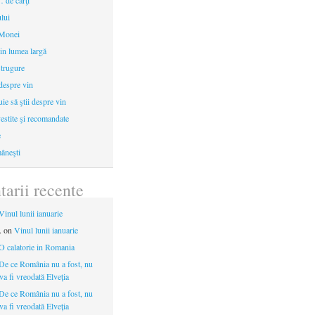
 de cărţi
ului
 Monei
in lumea largă
strugure
 despre vin
uie să ştii despre vin
estite şi recomandate
e
âneşti
arii recente
Vinul lunii ianuarie
.
on
Vinul lunii ianuarie
O calatorie in Romania
De ce România nu a fost, nu
 va fi vreodată Elveția
De ce România nu a fost, nu
 va fi vreodată Elveția