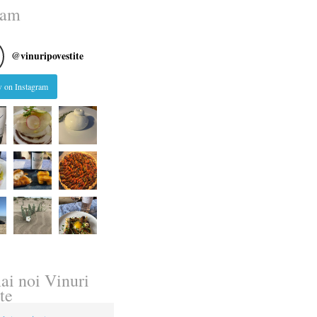
ram
@
vinuripovestite
 on Instagram
ai noi Vinuri
te