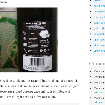
pivnicer …
 acum.
poeții vin
poveştile
Riesling d
soiuri de 
ştiri cu şi
tot ce treb
vinuri pov
vinuri rar
vinuri rom
Coment
Mona
on
Cristian E
flectă destul de mult caracterul însorit al anului de recoltă,
Ileana
on
nte şi au destul de multe grade alcoolice semn că în strugure
Mona
on
oate astea, după aproape zece ani, sunt echilibrate şi
este și nu
tală. Tare mi-aş fi dorit să fi fost mai multe…
Mona
on
este și nu