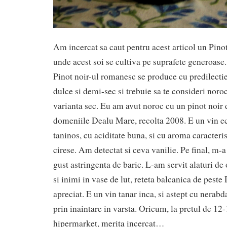
Am incercat sa caut pentru acest articol un Pino
unde acest soi se cultiva pe suprafete generoase.
Pinot noir-ul romanesc se produce cu predilectie
dulce si demi-sec si trebuie sa te consideri noroc
varianta sec. Eu am avut noroc cu un pinot noir
domeniile Dealu Mare, recolta 2008. E un vin ech
taninos, cu aciditate buna, si cu aroma caracteris
cirese. Am detectat si ceva vanilie. Pe final, m-a
gust astringenta de baric. L-am servit alaturi de
si inimi in vase de lut, reteta balcanica de peste
apreciat. E un vin tanar inca, si astept cu nerabd
prin inaintare in varsta. Oricum, la pretul de 12-1
hipermarket, merita incercat…