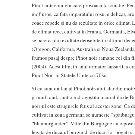
Pinot noir e un vin care provoaca fascinatie. Pen
mofturos, ca fata imparatului rosu, e delicat, are
coace repede si nu da rezultate in orice climat. 
de climat rece, cultivat in Franta, Germania, Elve
se pare ca da rezultate deosebite in ultimul de
(Oregon, California, Australia si Noua Zeelanda)
frumos pasaj despre Pinot noir ramane cel din f
(2004). Acest film, in anul urmator lansarii, a cr
Pinot Noir in Statele Unite cu 70%.
Si eu sunt un fan al Pinot noir-ului, dar din mot
primul rand, sunt o indragostita incurabila de B
noir-ul este strugurele fetis al acestei zone. Ca 
cultivat in zona germana se numeste “spatburgu
“blauburgunder”. Viile din Burgogne au o povest
legata de ducatul burgund, de ducii lor bogati si