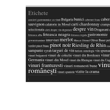
Etichete
bunici
caber
Bulgaria
asocieri gastronomice cu vinul
cabernet franc
chardonnay
sauvignon
carti
calatorie in Mosel
crampo
despre vin
Dragasani
selectionata
cărti despre vin
degustare
feteasca neagra
gastronomie
feteasca alba
feteasca regala
merlot
interviuri
Oliver Bauer
pet
gewurztraminer
Muscat Ottonel
pinot noir
Riesling de Rhin
verdot
pinot blanc
ros
sampanie
targuri de vin
syrah
vin spuma
turism oenologic
vinur
vinuri de colectie
vinuri din Bordeaux
vinuri bulgaresti
Germania
vinuri din Mosel
vinuri din Rheingau
vinuri din Ung
vinu
vinuri frantuzesti
vinuri romanesti bune
româneşti
vizite la crama
vinuri spaniole
·