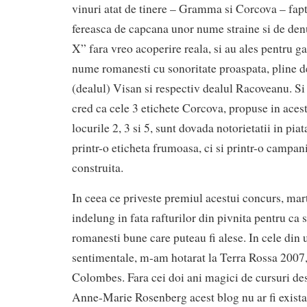
vinuri atat de tinere – Gramma si Corcova – faptu
fereasca de capcana unor nume straine si de den
X” fara vreo acoperire reala, si au ales pentru g
nume romanesti cu sonoritate proaspata, pline de
(dealul) Visan si respectiv dealul Racoveanu. Si 
cred ca cele 3 etichete Corcova, propuse in acest
locurile 2, 3 si 5, sunt dovada notorietatii in pi
printr-o eticheta frumoasa, ci si printr-o campa
construita.
In ceea ce priveste premiul acestui concurs, mar
indelung in fata rafturilor din pivnita pentru ca 
romanesti bune care puteau fi alese. In cele din 
sentimentale, m-am hotarat la Terra Rossa 2007
Colombes. Fara cei doi ani magici de cursuri des
Anne-Marie Rosenberg acest blog nu ar fi existat 