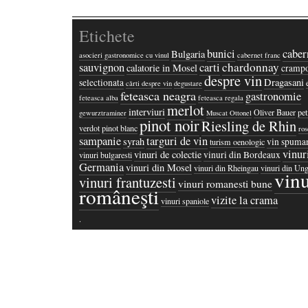
Etichete
bunici
caber
Bulgaria
asocieri gastronomice cu vinul
cabernet franc
chardonnay
sauvignon
carti
calatorie in Mosel
crampo
despre vin
Dragasani
selectionata
cărti despre vin
degustare
feteasca neagra
gastronomie
feteasca alba
feteasca regala
merlot
interviuri
Oliver Bauer
pet
gewurztraminer
Muscat Ottonel
pinot noir
Riesling de Rhin
verdot
pinot blanc
ros
sampanie
targuri de vin
syrah
vin spuma
turism oenologic
vinur
vinuri de colectie
vinuri din Bordeaux
vinuri bulgaresti
Germania
vinuri din Mosel
vinuri din Rheingau
vinuri din Ung
vinu
vinuri frantuzesti
vinuri romanesti bune
româneşti
vizite la crama
vinuri spaniole
·