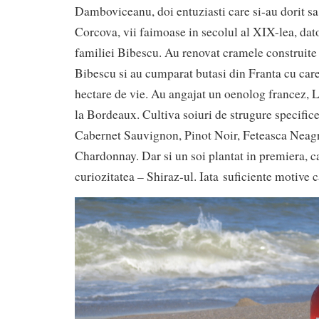
Damboviceanu, doi entuziasti care si-au dorit sa 
Corcova, vii faimoase in secolul al XIX-lea, dato
familiei Bibescu. Au renovat cramele construite
Bibescu si au cumparat butasi din Franta cu care
hectare de vie. Au angajat un oenolog francez, La
la Bordeaux. Cultiva soiuri de strugure specific
Cabernet Sauvignon, Pinot Noir, Feteasca Neagr
Chardonnay. Dar si un soi plantat in premiera, ca
curiozitatea – Shiraz-ul. Iata suficiente motive ca