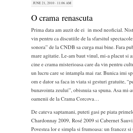
JUNE 21, 2010 · 11:06 AM
O crama renascuta
Prima data am auzit de ei in mod neoficial. Nis
vin pentru ca discutiile de la sfarsitul spectaco
sonora” de la CNDB sa curga mai bine. Fara publ
mare agitatie. Le-am baut vinul, mi-a placut si a
cine e crama misterioasa care da vin pentru cult
un lucru care se intampla mai rar. Bunica imi sp
om e dator sa faca in viata si gesturi gratuite, “p
bunavointa zeului”, obisnuia sa spuna. Asa mi-a
oamenii de la Crama Corcova…
De cateva saptamani, puteti gasi pe piata prime
Chardonnay 2009, Rosé 2009 si Cabernet Sauvi
Povestea lor e simpla si frumoasa: un francez s