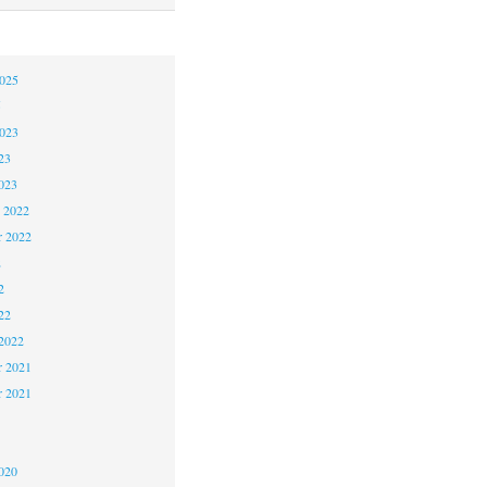
2025
5
2023
23
023
 2022
 2022
2
2
22
2022
 2021
r 2021
1
020