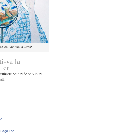
en de Annabella Orosz
ti-va la
tter
 ultimele posturi de pe Vinuri
ail.
te
 Page Too