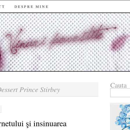
CT
DESPRE MINE
Cauta
essert Prince Stirbey
Search
for:
netului şi insinuarea