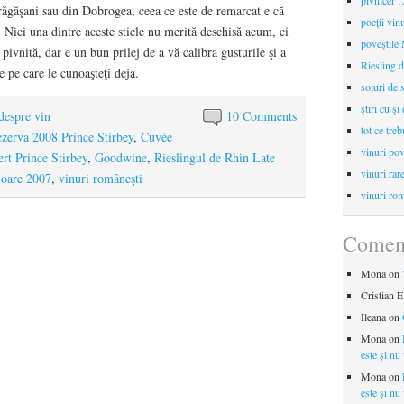
pivnicer …
ăgăşani sau din Dobrogea, ceea ce este de remarcat e că
poeții vin
. Nici una dintre aceste sticle nu merită deschisă acum, ci
poveştile
 pivnită, dar e un bun prilej de a vă calibra gusturile şi a
Riesling d
 pe care le cunoaşteţi deja.
soiuri de 
ştiri cu şi
 despre vin
10 Comments
tot ce treb
zerva 2008 Prince Stirbey
,
Cuvée
vinuri pov
ert Prince Stirbey
,
Goodwine
,
Rieslingul de Rhin Late
vinuri rar
oare 2007
,
vinuri româneşti
vinuri rom
Coment
Mona
on
Cristian E
Ileana
on
Mona
on
este și nu
Mona
on
este și nu