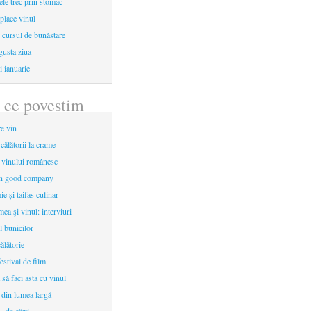
le trec prin stomac
place vinul
i cursul de bunăstare
gusta ziua
i ianuarie
 ce povestim
re vin
 călătorii la crame
a vinului românesc
in good company
e și taifas culinar
mea şi vinul: interviuri
l bunicilor
ălătorie
estival de film
 să faci asta cu vinul
 din lumea largă