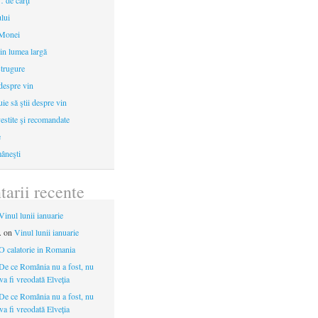
 de cărţi
ului
 Monei
in lumea largă
strugure
 despre vin
uie să ştii despre vin
estite şi recomandate
e
âneşti
arii recente
Vinul lunii ianuarie
.
on
Vinul lunii ianuarie
O calatorie in Romania
De ce România nu a fost, nu
 va fi vreodată Elveția
De ce România nu a fost, nu
 va fi vreodată Elveția