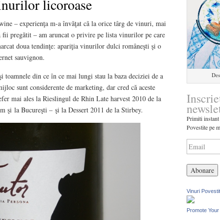
inurilor licoroase
ne – experienţa m-a învăţat că la orice târg de vinuri, mai
fii pregătit – am aruncat o privire pe lista vinurilor pe care
arcat doua tendinţe: apariţia vinurilor dulci româneşti şi o
ernet sauvignon.
Des
 şi toamnele din ce în ce mai lungi stau la baza deciziei de a
mijloc sunt considerente de marketing, dar cred că aceste
Inscrie
efer mai ales la Rieslingul de Rhin Late harvest 2010 de la
newsle
m şi la Bucureşti – şi la Dessert 2011 de la Stirbey.
Primiti instant
Povestite pe m
Vinuri Povesti
Promote Your