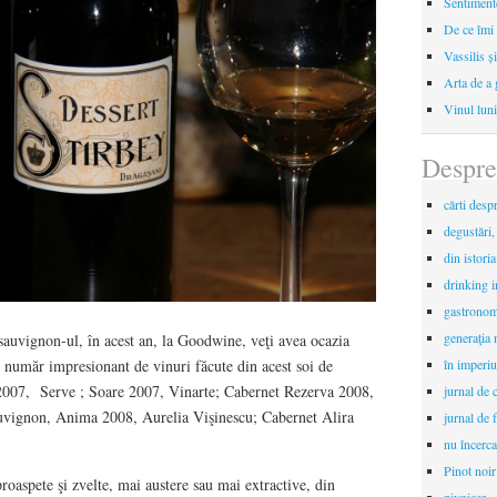
Sentimente
De ce îmi 
Vassilis ș
Arta de a 
Vinul luni
Despre
cărti desp
degustări,
din istori
drinking 
gastronomi
generaţia 
 sauvignon-ul, în acest an, la Goodwine, veţi avea ocazia
în imperiu
 număr impresionant de vinuri făcute din acest soi de
2007, Serve ; Soare 2007, Vinarte; Cabernet Rezerva 2008,
jurnal de c
uvignon, Anima 2008, Aurelia Vişinescu; Cabernet Alira
jurnal de f
nu încerca
Pinot noir
roaspete şi zvelte, mai austere sau mai extractive, din