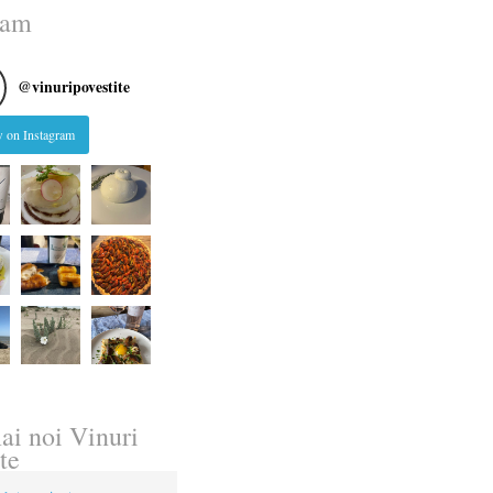
ram
@
vinuripovestite
 on Instagram
ai noi Vinuri
te