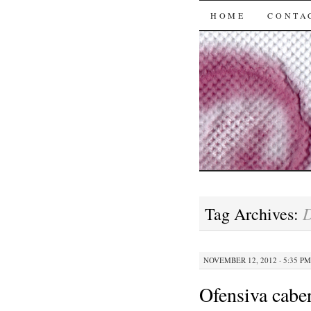
SKIP
HOME
CONTA
TO
CONTENT
D
Tag Archives:
NOVEMBER 12, 2012 · 5:35 PM
Ofensiva caber