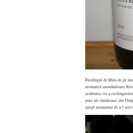
Rieslingul de Rhin de pe malu
aromatică asemănătoare Riesl
aciditatea vie a rieslinguril
pure ale tămâioasei din Drăgă
aştept momentul de a-l servi