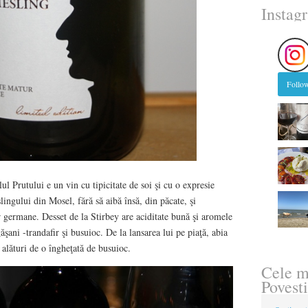
Instag
Follow
l Prutului e un vin cu tipicitate de soi şi cu o expresie
ingului din Mosel, fără să aibă însă, din păcate, şi
or germane. Desset de la Stirbey are aciditate bună şi aromele
şani -trandafir şi busuioc. De la lansarea lui pe piaţă, abia
 alături de o îngheţată de busuioc.
Cele m
Povesti