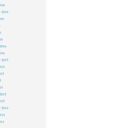
2016
r 2016
016
6
6
16
2016
016
 2015
2015
015
5
15
2015
015
 2014
2014
014