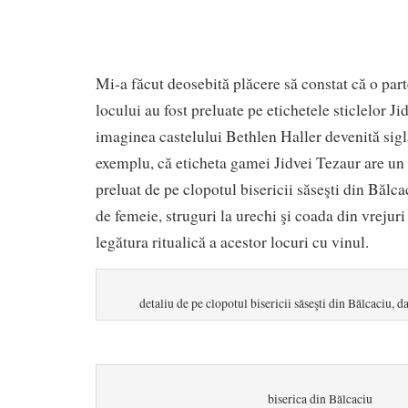
Mi-a făcut deosebită plăcere să constat că o par
locului au fost preluate pe etichetele sticlelor Ji
imaginea castelului Bethlen Haller devenită siglă
exemplu, că eticheta gamei Jidvei Tezaur are un 
preluat de pe clopotul bisericii săseşti din Bălc
de femeie, struguri la urechi şi coada din vrejuri 
legătura ritualică a acestor locuri cu vinul.
detaliu de pe clopotul bisericii săseşti din Bălcaciu, 
biserica din Bălcaciu