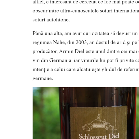
altfel, e interesant de cercetat ce loc mai poate 
obscur între ultra-cunoscutele soiuri internationa
soiuri autohtone.
Până una alta, am avut curiozitatea să degust un 
regiunea Nahe, din 2003, an destul de arid și pe la
producător, Armin Diel este unul dintre cei mai 
vin din Germania, iar vinurile lui pot fi privite c
intenție a celui care alcatuiește ghidul de referin
germane.