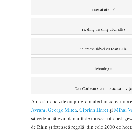
muscat ottonel
riesling, riesling uber alles
in crama Jidvei cu Ioan Buia
tehnologia
Dan Corbean si anii de acasa ai viţe
Au fost două zile cu program alert în care, împ
Avram
,
George Mitea
,
Ciprian Haret
şi
Mihai V
să vedem câteva plantaţii de muscat ottonel, gew
de Rhin şi fetească regală, din cele 2000 de hect