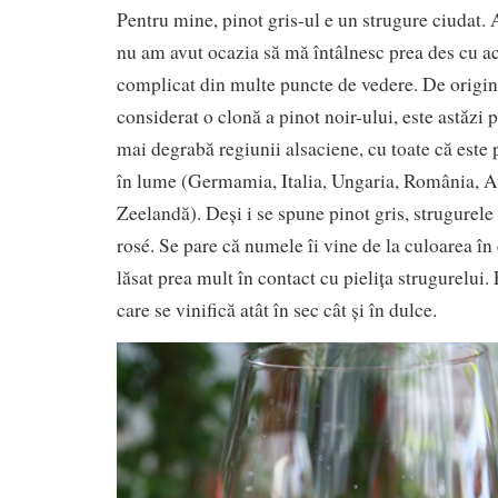
Pentru mine, pinot gris-ul e un strugure ciudat. 
nu am avut ocazia să mă întâlnesc prea des cu ac
complicat din multe puncte de vedere. De origi
considerat o clonă a pinot noir-ului, este astăzi p
mai degrabă regiunii alsaciene, cu toate că este 
în lume (Germamia, Italia, Ungaria, România, A
Zeelandă). Deși i se spune pinot gris, strugurele
rosé. Se pare că numele îi vine de la culoarea în
lăsat prea mult în contact cu pielița strugurelui. 
care se vinifică atât în sec cât și în dulce.