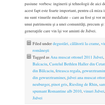
pasiune vorbesc inginerii şi tehnologii de aici d
acest fapt este foarte important, pentru că miza in
nu sunt vinurile medaliate – care au fost şi vor m
unui patrimoniu şi a unei comunităţi, precum şi f
generaţiile care vin îşi vor aminti de Jidvei.
Filed under
degustări, călătorii la crame
,
vi
româneşti
Tagged as
Ana muscat ottonel 2011 Jidvei
,
Balcaciu
,
Castelul Bethlen Haller din Cetat
din Bălcaciu
,
feteasca regala
,
gewurztramin
din gewurztraminer
,
jidvei ana muscat otto
neuburger
,
pinot gris
,
Riesling de Rhin
,
sam
spumant Romantine alb 2010
,
vinuri Jidvei
Jidvei