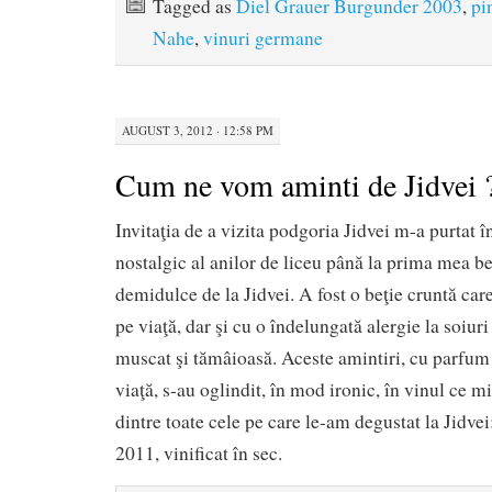
Tagged as
Diel Grauer Burgunder 2003
,
pi
Nahe
,
vinuri germane
AUGUST 3, 2012 · 12:58 PM
Cum ne vom aminti de Jidvei 
Invitaţia de a vizita podgoria Jidvei m-a purtat în
nostalgic al anilor de liceu până la prima mea b
demidulce de la Jidvei. A fost o beţie cruntă care
pe viaţă, dar şi cu o îndelungată alergie la soiur
muscat şi tămâioasă. Aceste amintiri, cu parfum 
viaţă, s-au oglindit, în mod ironic, în vinul ce m
dintre toate cele pe care le-am degustat la Jidve
2011, vinificat în sec.