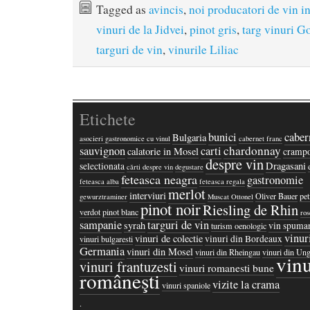
Tagged as
avincis
,
noi producatori de vin 
vinuri de la Jidvei
,
pinot gris
,
targ vinuri 
targuri de vin
,
vinurile Liliac
Etichete
bunici
caber
Bulgaria
asocieri gastronomice cu vinul
cabernet franc
chardonnay
sauvignon
carti
calatorie in Mosel
crampo
despre vin
Dragasani
selectionata
cărti despre vin
degustare
feteasca neagra
gastronomie
feteasca alba
feteasca regala
merlot
interviuri
Oliver Bauer
pet
gewurztraminer
Muscat Ottonel
pinot noir
Riesling de Rhin
verdot
pinot blanc
ros
sampanie
targuri de vin
syrah
vin spuma
turism oenologic
vinur
vinuri de colectie
vinuri din Bordeaux
vinuri bulgaresti
Germania
vinuri din Mosel
vinuri din Rheingau
vinuri din Ung
vinu
vinuri frantuzesti
vinuri romanesti bune
româneşti
vizite la crama
vinuri spaniole
·