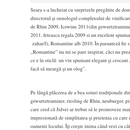
Seara s-a încheiat cu surprizele pregătite de do
directorul şi oenologul complexului de vinificare
de Rhin 2009, Icewine 2011(din gewurtztramine
2011, feteasca regala 2009 si un excelent spuman
zahar/l), Romantine alb 2010. În paranteză fie
„Romantine” nu mi se pare inspirat, căci nu prea
ce e în sticlă: un vin spumant elegant şi crocant 
facă să meargă şi un olog”.
Pe lângă plăcerea de a bea soiuri tradiţionale di
gewurtztraminer, riesling de Rhin, neuburger, pin
care cred că Jidvei ar trebui să le promoveze ma
impresionată de simplitatea şi prietenia cu care
oamenii locului. Îţi creşte inima când vezi cu câ