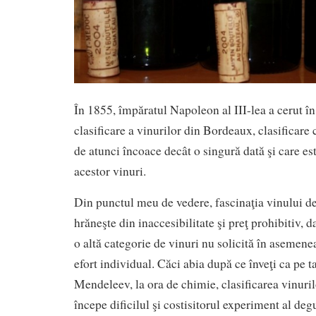
În 1855, împăratul Napoleon al III-lea a cerut î
clasificare a vinurilor din Bordeaux, clasificare 
de atunci încoace decât o singură dată şi care este
acestor vinuri.
Din punctul meu de vedere, fascinaţia vinului 
hrăneşte din inaccesibilitate şi preţ prohibitiv, da
o altă categorie de vinuri nu solicită în asemen
efort individual. Căci abia după ce înveţi ca pe t
Mendeleev, la ora de chimie, clasificarea vinuri
începe dificilul şi costisitorul experiment al degu