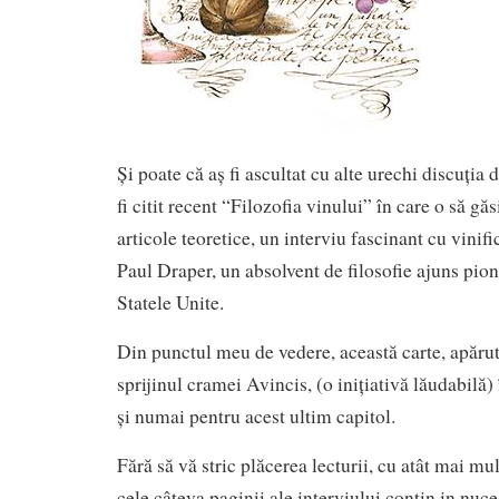
Și poate că aș fi ascultat cu alte urechi discuția
fi citit recent “Filozofia vinului” în care o să gă
articole teoretice, un interviu fascinant cu vinifi
Paul Draper, un absolvent de filosofie ajuns pioni
Statele Unite.
Din punctul meu de vedere, această carte, apăru
sprijinul cramei Avincis, (o inițiativă lăudabilă) 
și numai pentru acest ultim capitol.
Fără să vă stric plăcerea lecturii, cu atât mai mu
cele câteva paginii ale interviului conțin in nu