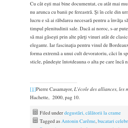
Cu cât eşti mai bine documentat, cu atât mai mul
nu arunca cu banii pe fereastră. Şi în cele din ur
lucru e să ai răbdarea necesară pentru a învăţa să
timpul plenitudinii sale. Dacă ai noroc, s-ar pute
să mai găseşti prin alte părţi vinuri atât de clasic
elegante. Iar fascinaţia pentru vinul de Bordeau
forma extremă a unui cult devoratoriu, căci în s
sticle, pândeşte întotdeauna o alta pe care încă n
L’école des alliances, les m
[1]
Pierre Casamayor,
Hachette, 2000, pag 10.
Filed under
degustări, călătorii la crame
Tagged as
Antonin Carême
,
bucatari celebr