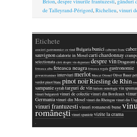
Brion
,
despre vinurile frantuzesti
,
gânduri 
de Talleyrand-Périgord
,
Richelieu
,
vinuri 
Etichete
bunici
caber
Bulgaria
asocieri gastronomice cu vinul
cabernet franc
chardonnay
sauvignon
carti
calatorie in Mosel
crampo
despre vin
Dragasani
selectionata
cărti despre vin
degustare
feteasca neagra
gastronomie
feteasca alba
feteasca regala
merlot
interviuri
Oliver Bauer
pet
gewurztraminer
Muscat Ottonel
pinot noir
Riesling de Rhin
verdot
pinot blanc
ros
sampanie
targuri de vin
syrah
vin spuma
turism oenologic
vinur
vinuri de colectie
vinuri din Bordeaux
vinuri bulgaresti
Germania
vinuri din Mosel
vinuri din Rheingau
vinuri din Ung
vinu
vinuri frantuzesti
vinuri romanesti bune
româneşti
vizite la crama
vinuri spaniole
·