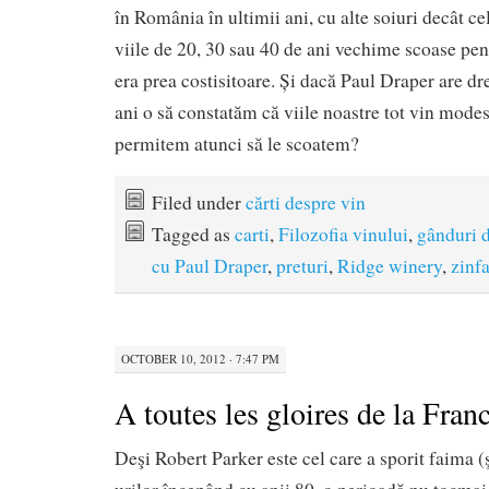
în România în ultimii ani, cu alte soiuri decât cel
viile de 20, 30 sau 40 de ani vechime scoase pent
era prea costisitoare. Și dacă Paul Draper are dr
ani o să constatăm că viile noastre tot vin mode
permitem atunci să le scoatem?
Filed under
cărti despre vin
Tagged as
carti
,
Filozofia vinului
,
gânduri 
cu Paul Draper
,
preturi
,
Ridge winery
,
zinf
OCTOBER 10, 2012 · 7:47 PM
A toutes les gloires de la Fran
Deşi Robert Parker este cel care a sporit faima (