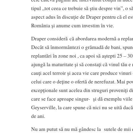
tipul „tot ceea ce trebuie să știu despre vin”, o
aspect adus în discuție de Draper pentru că el es
România și anume cum investim în vie.
Draper consideră că abordarea modernă a replant
Decât să înmormântezi o grămadă de bani, spune e
replantări în zone noi , ca apoi să aștepti 25 – 30
ajungă la maturitate și să constați că vinul tău 
cauți acel terroir și acea vie care produce vinuri 
celui care o deține o ofertă de nerefuzat. Mai pov
excepționale sunt acelea din struguri proveniți di
care se face aproape singur- și dă exemplu viile
Geyserville, la care spune că nici nu se uită dac
de ani.
Nu am putut să nu mă gândesc la sutele de mii d