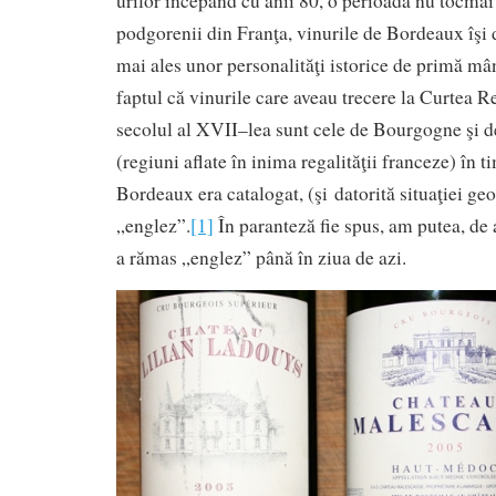
urilor începând cu anii 80, o perioadă nu tocmai 
podgorenii din Franţa, vinurile de Bordeaux îşi 
mai ales unor personalităţi istorice de primă mâ
faptul că vinurile care aveau trecere la Curtea R
secolul al XVII–lea sunt cele de Bourgogne şi
(regiuni aflate în inima regalităţii franceze) în 
Bordeaux era catalogat, (şi datorită situaţiei geo
„englez”.
[1]
În paranteză fie spus, am putea, de a
a rămas „englez” până în ziua de azi.