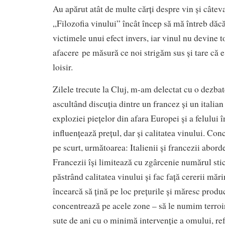
Au apărut atât de multe cărți despre vin și câteva
„Filozofia vinului” încât încep să mă întreb dă
victimele unui efect invers, iar vinul nu devine 
afacere pe măsură ce noi strigăm sus și tare că e 
loisir.
Zilele trecute la Cluj, m-am delectat cu o dezbat
ascultând discuția dintre un francez și un italia
exploziei piețelor din afara Europei și a felului 
influențează prețul, dar și calitatea vinului. Conc
pe scurt, următoarea: Italienii și francezii abord
Francezii își limitează cu zgârcenie numărul sti
păstrând calitatea vinului și fac față cererii mărin
încearcă să țină pe loc prețurile și măresc produc
concentrează pe acele zone – să le numim terroir
sute de ani cu o minimă intervenție a omului, re