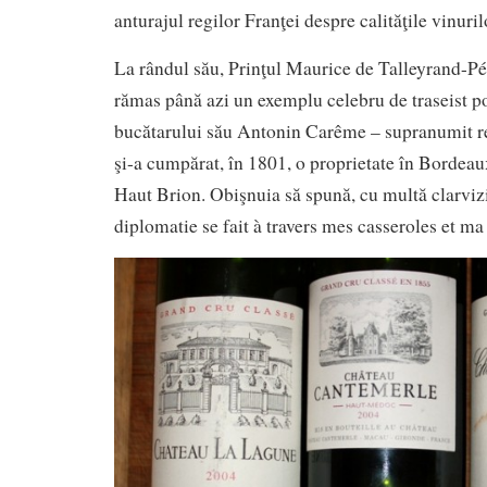
anturajul regilor Franţei despre calităţile vinur
La rândul său, Prinţul Maurice de Talleyrand-Pér
rămas până azi un exemplu celebru de traseist pol
bucătarului său Antonin Carême – supranumit re
şi-a cumpărat, în 1801, o proprietate în Bordea
Haut Brion. Obişnuia să spună, cu multă clarvi
diplomatie se fait à travers mes casseroles et ma