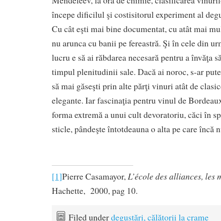
Mendeleev, la ora de chimie, clasificarea vinuri
începe dificilul şi costisitorul experiment al degu
Cu cât eşti mai bine documentat, cu atât mai mul
nu arunca cu banii pe fereastră. Şi în cele din ur
lucru e să ai răbdarea necesară pentru a învăţa să
timpul plenitudinii sale. Dacă ai noroc, s-ar pute
să mai găseşti prin alte părţi vinuri atât de clasic
elegante. Iar fascinaţia pentru vinul de Bordeau
forma extremă a unui cult devoratoriu, căci în s
sticle, pândeşte întotdeauna o alta pe care încă n
L’école des alliances, les m
[1]
Pierre Casamayor,
Hachette, 2000, pag 10.
Filed under
degustări, călătorii la crame