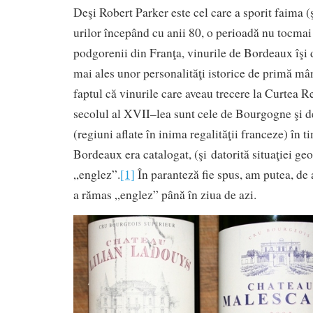
Deşi Robert Parker este cel care a sporit faima (
urilor începând cu anii 80, o perioadă nu tocmai 
podgorenii din Franţa, vinurile de Bordeaux îşi 
mai ales unor personalităţi istorice de primă mâ
faptul că vinurile care aveau trecere la Curtea R
secolul al XVII–lea sunt cele de Bourgogne şi
(regiuni aflate în inima regalităţii franceze) în 
Bordeaux era catalogat, (şi datorită situaţiei geo
„englez”.
[1]
În paranteză fie spus, am putea, de a
a rămas „englez” până în ziua de azi.