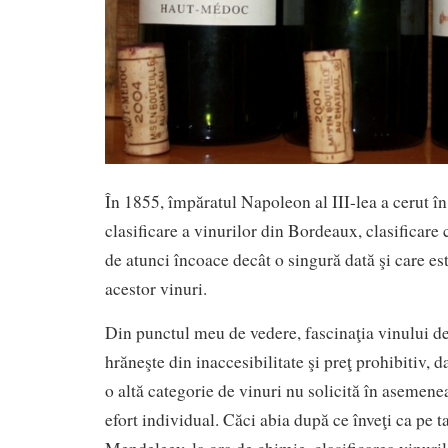
În 1855, împăratul Napoleon al III-lea a cerut î
clasificare a vinurilor din Bordeaux, clasificare 
de atunci încoace decât o singură dată şi care este
acestor vinuri.
Din punctul meu de vedere, fascinaţia vinului 
hrăneşte din inaccesibilitate şi preţ prohibitiv, da
o altă categorie de vinuri nu solicită în asemen
efort individual. Căci abia după ce înveţi ca pe t