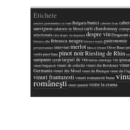
Etichete
bunici
caber
Bulgaria
asocieri gastronomice cu vinul
cabernet franc
chardonnay
sauvignon
carti
calatorie in Mosel
crampo
despre vin
Dragasani
selectionata
cărti despre vin
degustare
feteasca neagra
gastronomie
feteasca alba
feteasca regala
merlot
interviuri
Oliver Bauer
pet
gewurztraminer
Muscat Ottonel
pinot noir
Riesling de Rhin
verdot
pinot blanc
ros
sampanie
targuri de vin
syrah
vin spuma
turism oenologic
vinur
vinuri de colectie
vinuri din Bordeaux
vinuri bulgaresti
Germania
vinuri din Mosel
vinuri din Rheingau
vinuri din Ung
vinu
vinuri frantuzesti
vinuri romanesti bune
româneşti
vizite la crama
vinuri spaniole
·