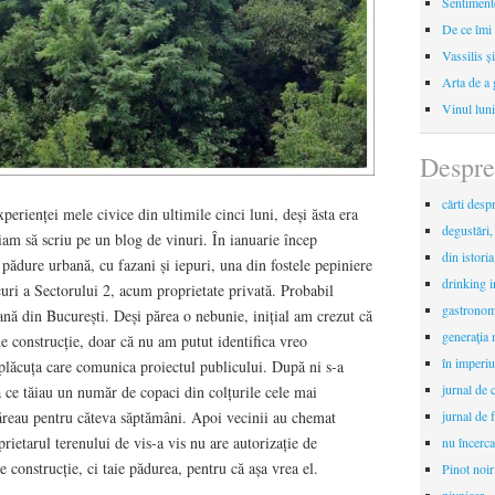
Sentimente
De ce îmi 
Vassilis ș
Arta de a 
Vinul luni
Despre
cărti desp
perienței mele civice din ultimile cinci luni, deși ăsta era
degustări,
iam să scriu pe un blog de vinuri. În ianuarie încep
din istori
 pădure urbană, cu fazani și iepuri, una din fostele pepiniere
drinking 
curi a Sectorului 2, acum proprietate privată. Probabil
gastronomi
nă din București. Deși părea o nebunie, inițial am crezut că
generaţia 
de construcție, doar că nu am putut identifica vreo
în imperiu
i plăcuța care comunica proiectul publicului. După ni s-a
jurnal de c
ă ce tăiau un număr de copaci din colțurile cele mai
păreau pentru căteva săptămâni. Apoi vecinii au chemat
jurnal de f
prietarul terenului de vis-a vis nu are autorizație de
nu încerca
de construcție, ci taie pădurea, pentru că așa vrea el.
Pinot noir