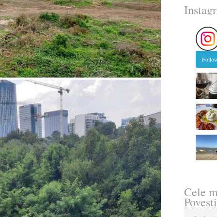
Instag
Follow
Cele m
Povesti