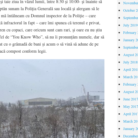
i taie ziua în văzul lumii, între 8:30 și 10:00- și înainte să
November
ptăn sunam la Poliția Generală sau locală și alergam să le
October 
ă mă întâlneam cu Domnul inspector de la Poliție – care
Septembe
ă infractorul în fapt – care îmi spunea că terenul e privat,
July 2019
ren cu copaci, care oricum sunt cam rari, și oare eu nu știu
February 
 fel de “You Know Who”, să nu îi pronunțăm numele, dar să
January 2
ndat cu o grămadă de bani și acum o să vină să adune de pe
Septembe
 facă compost conform legii.
August 2
July 2018
April 201
March 20
February 
August 2
June 201
May 201
April 201
March 20
January 2
December