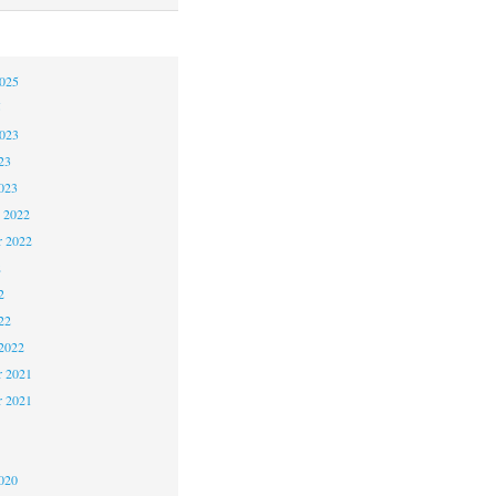
2025
5
2023
23
023
 2022
 2022
2
2
22
2022
 2021
r 2021
1
020