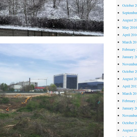
October 
Septembe
August 2
May 201
April 201
March 20
February 
January 2
November
October 
August 2
April 201
March 20
February 
January 2
November
October 
August 2