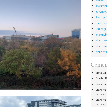
pivnicer …
poeții vin
poveştile
Riesling d
soiuri de 
ştiri cu şi
tot ce treb
vinuri pov
vinuri rar
vinuri rom
Coment
Mona
on
Cristian E
Ileana
on
Mona
on
este și nu
Mona
on
este și nu