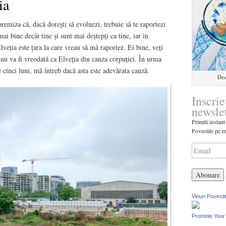
ia
premiza că, dacă dorești să evoluezi, trebuie să te raportezi
ai bine decât tine și sunt mai deștepți ca tine, iar în
Elveția este țara la care vreau să mă raportez. Ei bine, veți
nu va fi vreodată ca Elveția din cauza corpuției. În urma
 cinci luni, mă întreb dacă asta este adevărata cauză.
Des
Inscrie
newsle
Primiti instant
Povestite pe m
Vinuri Povesti
Promote Your