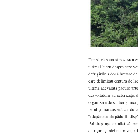
Dar să vă spun și povestea ex
ultimul lucru despre care vo
defrișările a două hectare de
care delimitau centura de la
ultima adevărată pădure urba
dezvoltatorii au autorizație 
organizare de șantier și nic
părut și mai suspect că, dup
îndepărtate ale pădurii, dis
Politia și așa am aflat că pro
defrișare și nici autorizație 