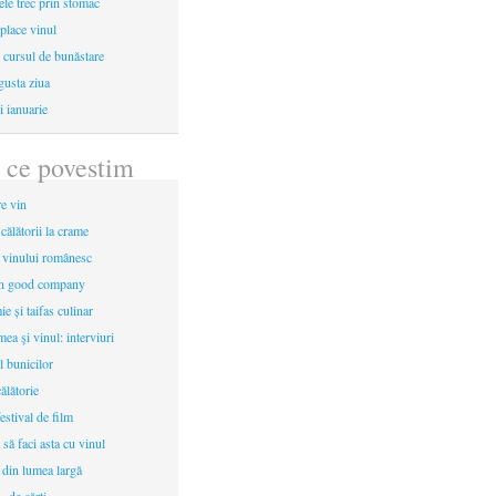
le trec prin stomac
place vinul
i cursul de bunăstare
gusta ziua
i ianuarie
 ce povestim
re vin
 călătorii la crame
a vinului românesc
in good company
e și taifas culinar
mea şi vinul: interviuri
l bunicilor
ălătorie
estival de film
 să faci asta cu vinul
 din lumea largă