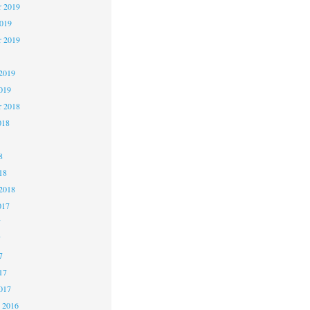
 2019
2019
r 2019
2019
019
r 2018
018
8
18
2018
017
7
7
7
17
017
 2016