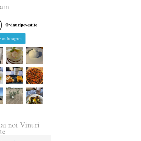
ram
@
vinuripovestite
 on Instagram
ai noi Vinuri
te