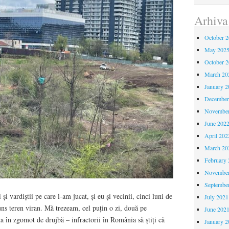
Arhiva
October 
May 202
October 
March 20
January 2
December
November
June 202
April 202
March 20
February 
November
Septembe
 și vardiștii pe care l-am jucat, și eu și vecinii, cinci luni de
July 2021
uns teren viran. Mă trezeam, cel puțin o zi, două pe
June 202
a în zgomot de drujbă – infractorii în România să știți că
January 2