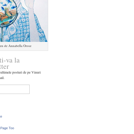
en de Annabella Orosz
ti-va la
tter
 ultimele posturi de pe Vinuri
ail.
te
 Page Too