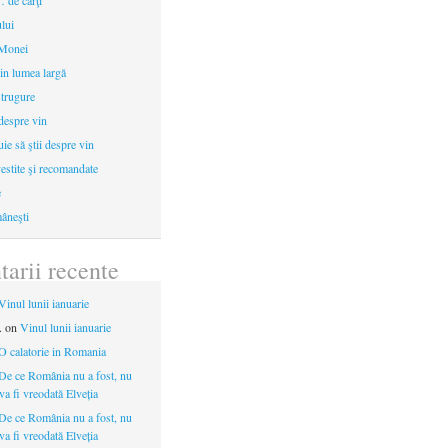
 de cărţi
ului
 Monei
in lumea largă
strugure
 despre vin
uie să ştii despre vin
estite şi recomandate
e
âneşti
arii recente
Vinul lunii ianuarie
.
on
Vinul lunii ianuarie
O calatorie in Romania
De ce România nu a fost, nu
 va fi vreodată Elveția
De ce România nu a fost, nu
 va fi vreodată Elveția