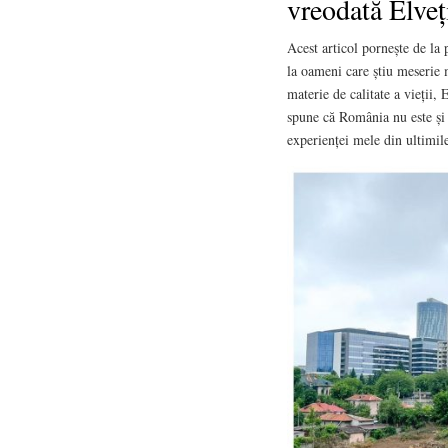
vreodată Elveț
Acest articol pornește de la 
la oameni care știu meserie m
materie de calitate a vieții, 
spune că România nu este și 
experienței mele din ultimile