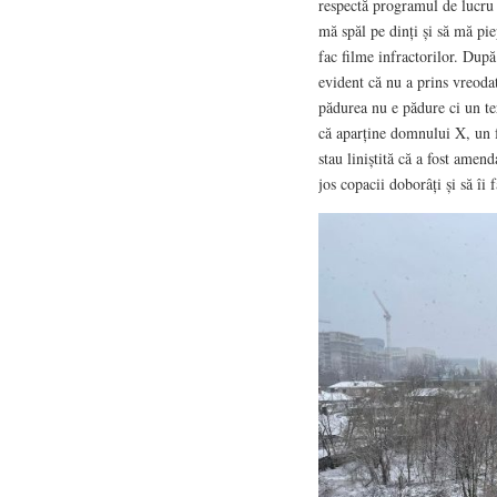
respectă programul de lucru ș
mă spăl pe dinți și să mă pie
fac filme infractorilor. Dup
evident că nu a prins vreodat
pădurea nu e pădure ci un te
că aparține domnului X, un
stau liniștită că a fost ame
jos copacii doborâți și să îi