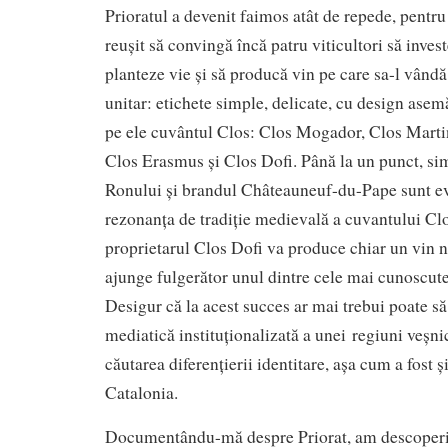
Prioratul a devenit faimos atât de repede, pentru
reușit să convingă încă patru viticultori să inves
planteze vie și să producă vin pe care sa-l vând
unitar: etichete simple, delicate, cu design asem
pe ele cuvântul Clos: Clos Mogador, Clos Marti
Clos Erasmus și Clos Dofi. Până la un punct, sim
Ronului și brandul Châteauneuf-du-Pape sunt ev
rezonanța de tradiție medievală a cuvantului Clo
proprietarul Clos Dofi va produce chiar un vin 
ajunge fulgerător unul dintre cele mai cunoscute
Desigur că la acest succes ar mai trebui poate s
mediatică instituționalizată a unei regiuni veșni
căutarea diferențierii identitare, așa cum a fost ș
Catalonia.
Documentându-mă despre Priorat, am descoperit 