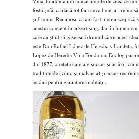
Viña Tondonia îmi aduce aminte de ceea ce îmi 
fostă şefă, că dacă tot faci ceva bine, ar trebui să 
şi frumos. Recunosc că am fost mereu sceptică v
acestui concept în advertising, dar, în lumea vin
care au ştiut să găsească drumul către acest idea
este Don Rafael López de Heredia y Landeta, f
López de Heredia Viña Tondonia. Enolog pasiona
din 1877, o reţetă care are succes şi astăzi: vinur
traditionale (viura şi malvasia) şi acces restrici
asiduă pentru garantarea calităţii.