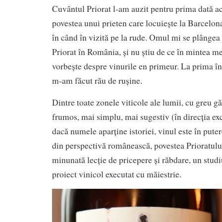
Cuvântul Priorat l-am auzit pentru prima dată ac
povestea unui prieten care locuiește la Barcelon
în când în vizită pe la rude. Omul mi se plângea
Priorat în România, și nu știu de ce în mintea m
vorbește despre vinurile en primeur. La prima în
m-am făcut rău de rușine.
Dintre toate zonele viticole ale lumii, cu greu 
frumos, mai simplu, mai sugestiv (în direcția exce
dacă numele aparține istoriei, vinul este în pute
din perspectivă românească, povestea Prioratulu
minunată lecție de pricepere și răbdare, un studi
proiect vinicol executat cu măiestrie.