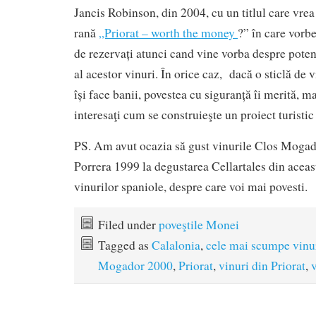
Jancis Robinson, din 2004, cu un titlul care vre
rană
„Priorat – worth the money
?” în care vorbe
de rezervați atunci cand vine vorba despre poten
al acestor vinuri. În orice caz, dacă o sticlă d
își face banii, povestea cu siguranță îi merită, ma
interesaţi cum se construieşte un proiect turistic
PS. Am avut ocazia să gust vinurile Clos Moga
Porrera 1999 la degustarea Cellartales din aceas
vinurilor spaniole, despre care voi mai povesti.
Filed under
poveştile Monei
Tagged as
Calalonia
,
cele mai scumpe vinu
Mogador 2000
,
Priorat
,
vinuri din Priorat
,