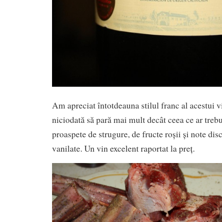
Am apreciat întotdeauna stilul franc al acestui v
niciodată să pară mai mult decât ceea ce ar trebu
proaspete de strugure, de fructe roșii și note dis
vanilate. Un vin excelent raportat la preț.