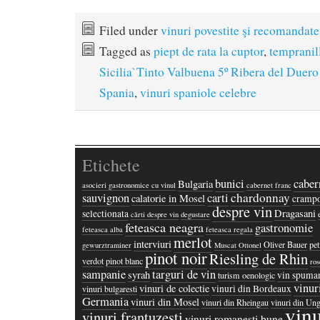
Filed under
vinuri povestite şi recomandate
Tagged as
piept de rata la cuptor
,
tempranil
Sicilia`Tinto Valbuena 5º Ribera del Duer
Spania
,
vinuri spaniole celebre
Etichete
bunici
caber
Bulgaria
asocieri gastronomice cu vinul
cabernet franc
chardonnay
sauvignon
carti
calatorie in Mosel
crampo
despre vin
Dragasani
selectionata
cărti despre vin
degustare
feteasca neagra
gastronomie
feteasca alba
feteasca regala
merlot
interviuri
Oliver Bauer
pet
gewurztraminer
Muscat Ottonel
pinot noir
Riesling de Rhin
verdot
pinot blanc
ros
sampanie
targuri de vin
syrah
vin spuma
turism oenologic
vinur
vinuri de colectie
vinuri din Bordeaux
vinuri bulgaresti
Germania
vinuri din Mosel
vinuri din Rheingau
vinuri din Ung
vinu
vinuri frantuzesti
vinuri romanesti bune