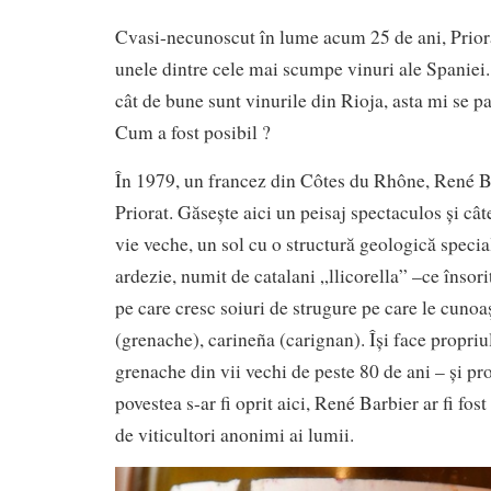
Cvasi-necunoscut în lume acum 25 de ani, Prior
unele dintre cele mai scumpe vinuri ale Spaniei
cât de bune sunt vinurile din Rioja, asta mi se pa
Cum a fost posibil ?
În 1979, un francez din Côtes du Rhône, René B
Priorat. Găsește aici un peisaj spectaculos și câ
vie veche, un sol cu o structură geologică speci
ardezie, numit de catalani „llicorella” –ce însori
pe care cresc soiuri de strugure pe care le cuno
(grenache), carineña (carignan). Își face propri
grenache din vii vechi de peste 80 de ani – și pr
povestea s-ar fi oprit aici, René Barbier ar fi fos
de viticultori anonimi ai lumii.