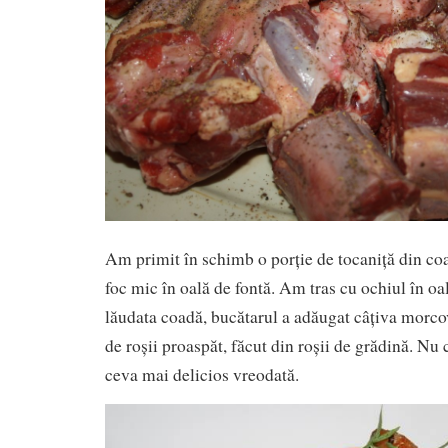
Am primit în schimb o porție de tocaniță din coad
foc mic în oală de fontă. Am tras cu ochiul în oa
lăudata coadă, bucătarul a adăugat câțiva morcov
de roșii proaspăt, făcut din roșii de grădină. N
ceva mai delicios vreodată.