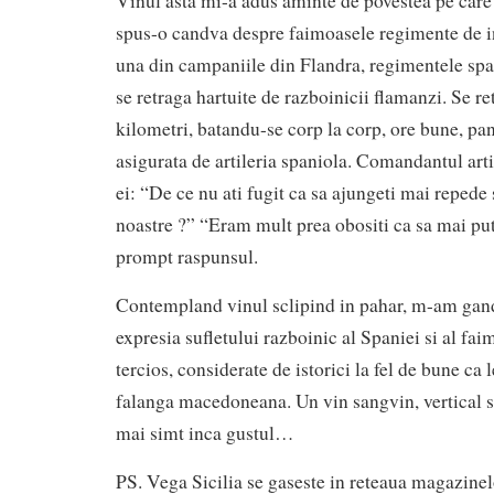
Vinul asta mi-a adus aminte de povestea pe care
spus-o candva despre faimoasele regimente de inf
una din campaniile din Flandra, regimentele spa
se retraga hartuite de razboinicii flamanzi. Se re
kilometri, batandu-se corp la corp, ore bune, pan
asigurata de artileria spaniola. Comandantul artil
ei: “De ce nu ati fugit ca sa ajungeti mai repede 
noastre ?” “Eram mult prea obositi ca sa mai put
prompt raspunsul.
Contempland vinul sclipind in pahar, m-am gand
expresia sufletului razboinic al Spaniei si al fa
tercios, considerate de istorici la fel de bune ca
falanga macedoneana. Un vin sangvin, vertical si
mai simt inca gustul…
PS. Vega Sicilia se gaseste in reteaua magazine