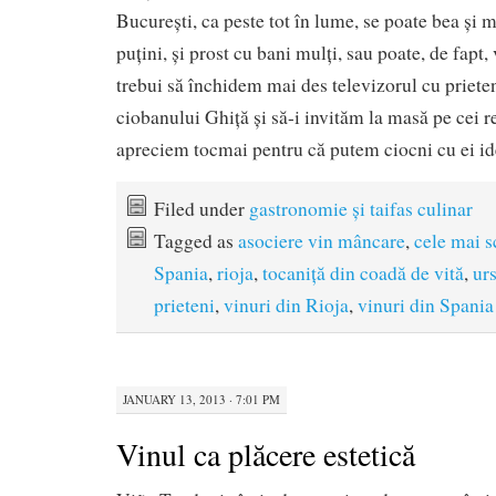
București, ca peste tot în lume, se poate bea și 
puțini, și prost cu bani mulți, sau poate, de fapt,
trebui să închidem mai des televizorul cu priete
ciobanului Ghiță și să-i invităm la masă pe cei re
apreciem tocmai pentru că putem ciocni cu ei ide
Filed under
gastronomie și taifas culinar
Tagged as
asociere vin mâncare
,
cele mai 
Spania
,
rioja
,
tocaniță din coadă de vită
,
ur
prieteni
,
vinuri din Rioja
,
vinuri din Spania
JANUARY 13, 2013 · 7:01 PM
Vinul ca plăcere estetică