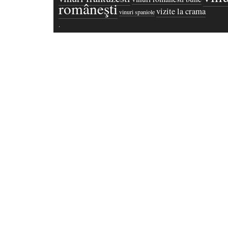
româneşti
vizite la crama
vinuri spaniole
·