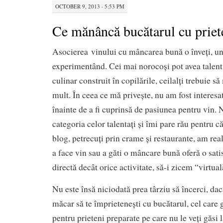
OCTOBER 9, 2013 · 5:53 PM
Ce mănâncă bucătarul cu priete
Asocierea vinului cu mâncarea bună o înveți, une
experimentând. Cei mai norocoși pot avea talen
culinar construit în copilările, ceilalți trebuie
mult. În ceea ce mă privește, nu am fost interesa
înainte de a fi cuprinsă de pasiunea pentru vin. 
categoria celor talentați și îmi pare rău pentru că
blog, petrecuți prin crame și restaurante, am rea
a face vin sau a găti o mâncare bună oferă o sati
directă decât orice activitate, să-i zicem “virtual
Nu este însă niciodată prea târziu să încerci, dac
măcar să te împrietenești cu bucătarul, cel care 
pentru prieteni preparate pe care nu le veți găsi 